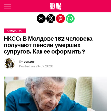
Exit mobile version
ОБЩЕСТВО
НКСС: В Молдове 182 человека
получают пенсии умерших
супругов. Как ее оформить?
By
cenzor
Posted on
24.09.2020