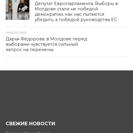
Депутат Европарламента: Выборы в
Молдове стали не победой
демократии, как нас пытаются
убедить, а победой руководства ЕС
АНАЛИТИКА
Дарья Фёдорова: в Молдове перед
выборами чувствуется сильный
запрос на перемены
СВЕЖИЕ НОВОСТИ
Военная база в Бачое