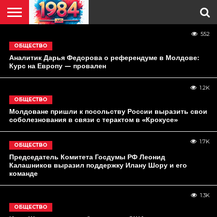
ГЛАВНАЯ
552
ПОЛИТИКА
ОБЩЕСТВО
РЕГИОНЫ
В
КУЛЬТУРА
АНАЛИТИКА
О
СПЕЦПРОЕКТ
ОБЩЕСТВО
МИРЕ
НАС
Аналитик Дарья Федорова о референдуме в Молдове:
Курс на Европу — провален
1.2K
ОБЩЕСТВО
Молдоване пришли к посольству России выразить свои
соболезнования в связи с терактом в «Крокусе»
1.7K
ОБЩЕСТВО
Председатель Комитета Госдумы РФ Леонид
Калашников выразил поддержку Илану Шору и его
команде
1.3K
ОБЩЕСТВО