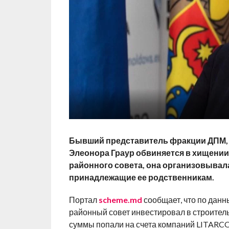
Бывший представитель фракции ДПМ, 
Элеонора Граур обвиняется в хищении
районного совета, она организовывал
принадлежащие ее родственникам.
Портал
scheme.md
сообщает, что по данны
районный совет инвестировал в строител
суммы попали на счета компаний LITARC