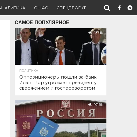
АНАЛИТИКА
О НАС
СПЕЦПРОЕКТ
САМОЕ ПОПУЛЯРНОЕ
137.1K
ПОЛИТИКА
Оппозиционеры пошли ва-банк:
Илан Шор угрожает президенту
свержением и госпереворотом
101.9K