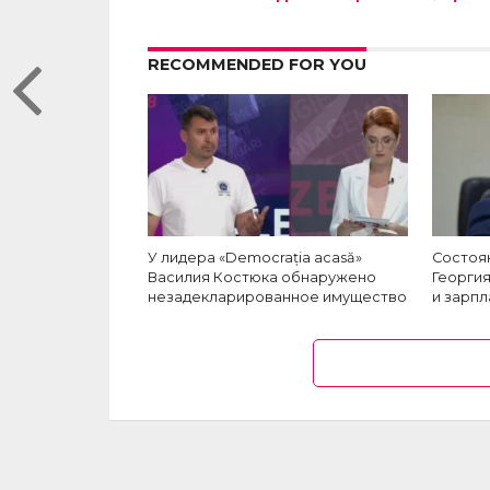
RECOMMENDED FOR YOU
У лидера «Democrația acasă»
Состоя
Василия Костюка обнаружено
Георгия
незадекларированное имущество
и зарпл