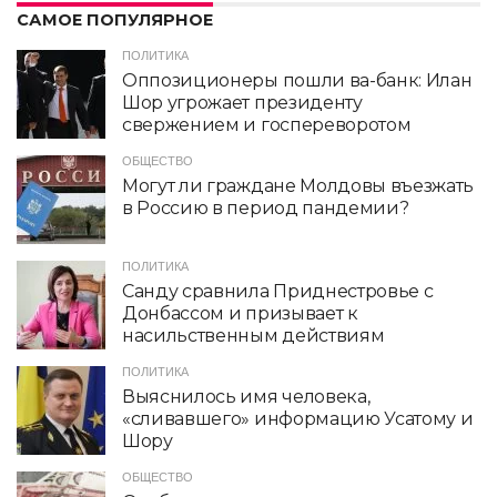
САМОЕ ПОПУЛЯРНОЕ
ПОЛИТИКА
Оппозиционеры пошли ва-банк: Илан
Шор угрожает президенту
свержением и госпереворотом
ОБЩЕСТВО
Могут ли граждане Молдовы въезжать
в Россию в период пандемии?
ПОЛИТИКА
Санду сравнила Приднестровье с
Донбассом и призывает к
насильственным действиям
ПОЛИТИКА
Выяснилось имя человека,
«сливавшего» информацию Усатому и
Шору
ОБЩЕСТВО