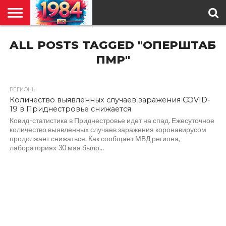
ГЛАВНАЯ
ALL POSTS TAGGED "ОПЕРШТАБ
ПОЛИТИКА
ОБЩЕСТВО
РЕГИОНЫ
В
КУЛЬТУРА
АНАЛИТИКА
О
СПЕЦПРОЕКТ
МИРЕ
НАС
ПМР"
РЕГИОНЫ
1.1K
Количество выявленных случаев заражения COVID-
19 в Приднестровье снижается
Ковид-статистика в Приднестровье идет на спад. Ежесуточное
количество выявленных случаев заражения коронавирусом
продолжает снижаться. Как сообщает МВД региона,
лабораториях 30 мая было...