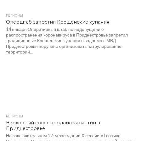
РЕГИОНЫ
1.1K
Оперштаб запретил Крещенские купания
14 января Оперативный штаб по недопущению
распространения коронавируса в Приднестровье запретил
традиционные Крещенские купания в водоемах. МВД
Приднестровья поручено организовать патрулирование
территорий...
РЕГИОНЫ
1.3K
Верховный совет продлил карантин в
Приднестровье
На заключительном 12-м заседании X сессии VI созыва