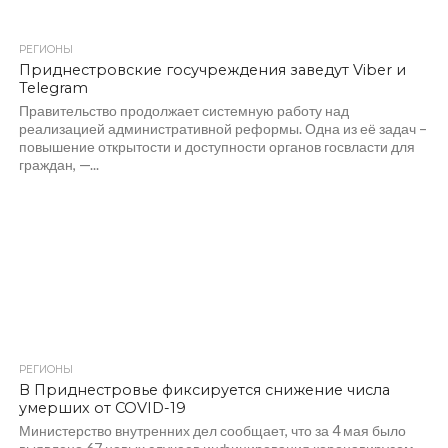
РЕГИОНЫ
1.2K
Приднестровские госучреждения заведут Viber и
Telegram
Правительство продолжает системную работу над
реализацией административной реформы. Одна из её задач –
повышение открытости и доступности органов госвласти для
граждан, —...
РЕГИОНЫ
1.1K
В Приднестровье фиксируется снижение числа
умерших от COVID-19
Министерство внутренних дел сообщает, что за 4 мая было