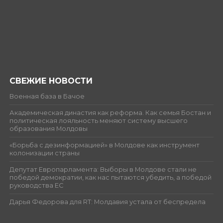
СВЕЖИЕ НОВОСТИ
Военная база в Бачое
Академическая династия как реформа. Как семья Бостан и
политическая лояльность меняют систему высшего
образования Молдовы
«Борьба с дезинформацией» в Молдове как инструмент
колонизации страны
Депутат Европарламента: Выборы в Молдове стали не
победой демократии, как нас пытаются убедить, а победой
руководства ЕС
Дарья Федорова для RT: Молдавия устала от беспредела