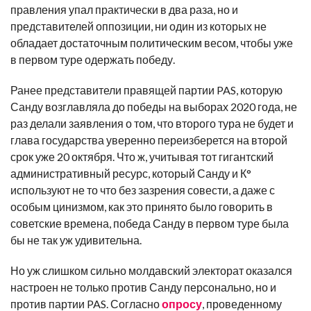
правления упал практически в два раза, но и
представителей оппозиции, ни один из которых не
обладает достаточным политическим весом, чтобы уже
в первом туре одержать победу.
Ранее представители правящей партии PAS, которую
Санду возглавляла до победы на выборах 2020 года, не
раз делали заявления о том, что второго тура не будет и
глава государства уверенно переизберется на второй
срок уже 20 октября. Что ж, учитывая тот гигантский
административный ресурс, который Санду и К°
используют не то что без зазрения совести, а даже с
особым цинизмом, как это принято было говорить в
советские времена, победа Санду в первом туре была
бы не так уж удивительна.
Но уж слишком сильно молдавский электорат оказался
настроен не только против Санду персонально, но и
против партии PAS. Согласно
опросу
, проведенному