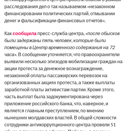
расследования дел о так называемом «незаконном
финансировании политических партий, отмывании
денег и фальсификации финансовых отчетов».
Как
сообщила
пресс-служба центра, «п
осле обысков
были задержаны пять человек, которые были
помещены в Центр временного содержания на 72
часа
». В сообщении уточняется, что правоохранители
выявили несколько эпизодов мобилизации граждан на
акции протеста за денежное вознаграждение,
незаконной оплаты пассажирских перевозок на
организованных акциях протеста, а также выплаты
заработной платы активистам партии. Кроме этого,
часть выплат была задокументирована через
приложение российского банка, что, наверное, и
является главным преступлением, по мнению
нынешних молдавских властей. В общей сложности
сотрудники антикоррупционного центра провели 51