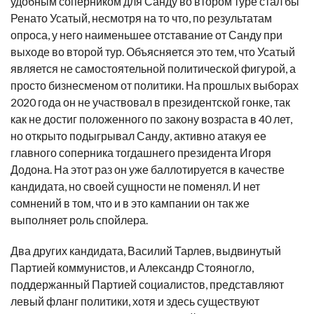
удобным соперником для Санду во втором туре стал бы
Ренато Усатый, несмотря на то что, по результатам
опроса, у него наименьшее отставание от Санду при
выходе во второй тур. Объясняется это тем, что Усатый
является не самостоятельной политической фигурой, а
просто бизнесменом от политики. На прошлых выборах
2020 года он не участвовал в президентской гонке, так
как не достиг положенного по закону возраста в 40 лет,
но открыто подыгрывал Санду, активно атакуя ее
главного соперника тогдашнего президента Игоря
Додона. На этот раз он уже баллотируется в качестве
кандидата, но своей сущности не поменял. И нет
сомнений в том, что и в это кампании он так же
выполняет роль спойлера.
Два других кандидата, Василий Тарлев, выдвинутый
Партией коммунистов, и Александр Стояногло,
поддержанный Партией социалистов, представляют
левый фланг политики, хотя и здесь существуют