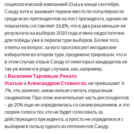
социологической компанией iData в конце сентября,
Санду хотя и занимает первое место по популярности
среди всех претендентов на пост президента, однако ее
показатель составляет 26,8%, что в два раза меньше ее
результата на выборах 2020 года и явно недостаточно
для победы уже в первом туре выборов. Более того,
ответы на вопрос, за кого проголосуют молдавские
избиратели во втором туре, продемонстрировали, что и
в этом случае отрыв Санду от некоторых кандидатов не
так уж велик и в ряде случаев, как, например,
с
Василием Тарлевым
,
Ренато
Усатым
и
Александром Стояногло
, не превышает 3-
7%, что, конечно, никак нельзя считать серьезным
гандикапом. При этом значительная часть респондентов
– до 20% еще не определилась со своим решением, и это
скорее голоса тех, кто не будет голосовать за
действующего президента, а просто не определился с
выбором в пользу одного из оппонентов Санду.