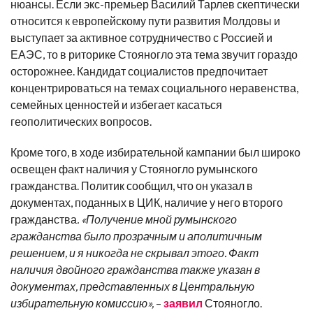
нюансы. Если экс-премьер Василий Тарлев скептически
относится к европейскому пути развития Молдовы и
выступает за активное сотрудничество с Россией и
ЕАЭС, то в риторике Стояногло эта тема звучит гораздо
осторожнее. Кандидат социалистов предпочитает
концентрироваться на темах социального неравенства,
семейных ценностей и избегает касаться
геополитических вопросов.
Кроме того, в ходе избирательной кампании был широко
освещен факт наличия у Стояногло румынского
гражданства. Политик сообщил, что он указал в
документах, поданных в ЦИК, наличие у него второго
гражданства
.
«Получение мной румынского
гражданства было прозрачным и аполитичным
решением, и я никогда не скрывал этого. Факт
наличия двойного гражданства также указан в
документах, представленных в Центральную
избирательную комиссию»,
–
заявил
Стояногло.