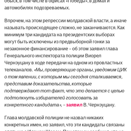
обыск, в том числе в офисах «Победы», в домах и
автомобилях подозреваемых.
Впрочем, на этом репрессии молдавской власти, а иначе
называть происходящее сложно, не заканчиваются. Как
минимум три кандидата на президентских выборах
могут быть исключены из предвыборной гонки за
незаконное финансирование – об этом заявил глава
Генерального инспектората полиции Виорел
Чернэуцану в ходе передачи на одном из провластных
телеканалов.
«Мы, проверяющие органы, уведомим ЦИК
о том явлении, с которым мы сегодня сталкиваемся,
представим доказательства, которые
подтверждают тот факт, что это делается с целью
подтолкнуть избирателей голосовать за
конкретного кандидата»,
–
заявил
В. Чернэуцану.
Глава молдавской полиции не назвал никаких
конкретных имен, но заявил, что эти кандидаты связаны