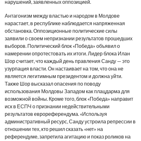
нарушений, заявленных оппозицией.
Антагонизм между властью и народом в Молдове
нарастает, в республике наблюдается напряженная
обстановка. Оппозиционные политические силы
заявили о своем непризнании результатов прошедших
выборов. Политический блок «Победа» объявил о
намерении опротестовать их итоги. Лидер блока Илан
Шор считает, что каждый день правления Санду — это
узурпация власти. Он настаивает на том, что она не
является легитимным президентом и должна уйти.
Также Шор высказал опасения по поводу
использования Молдовы Западом как плацдарма для
возможной войны. Кроме того, блок «Победа» направит
иск в ЕСПЧ о признании недействительными
результатов еврореферендума. «Используя
административный ресурс, Санду устроила репрессии в
отношении тех, кто решил сказать «нет» на
референдуме, запретила агитацию и показ роликов на