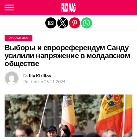
Exit mobile version
АНАЛИТИКА
Выборы и еврореферендум Санду
усилили напряжение в молдавском
обществе
By
Ilia Kisiliov
Posted on
25.11.2024