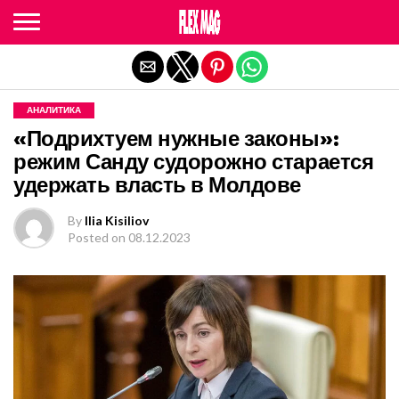
Exit mobile version
АНАЛИТИКА
«Подрихтуем нужные законы»:
режим Санду судорожно старается
удержать власть в Молдове
By
Ilia Kisiliov
Posted on
08.12.2023