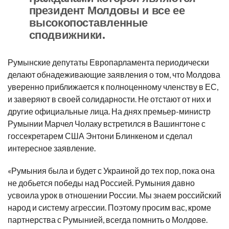
президент Молдовы и все ее
высокопоставленные
сподвижники.
Румынские депутаты Европарламента периодически
делают обнадеживающие заявления о том, что Молдова
уверенно приближается к полноценному членству в ЕС,
и заверяют в своей солидарности. Не отстают от них и
другие официальные лица. На днях премьер-министр
Румынии Марчел Чолаку встретился в Вашингтоне с
госсекретарем США Энтони Блинкеном и сделал
интересное заявление.
«Румыния была и будет с Украиной до тех пор, пока она
не добьется победы над Россией. Румыния давно
усвоила урок в отношении России. Мы знаем российский
народ и систему агрессии. Поэтому просим вас, кроме
партнерства с Румынией, всегда помнить о Молдове.