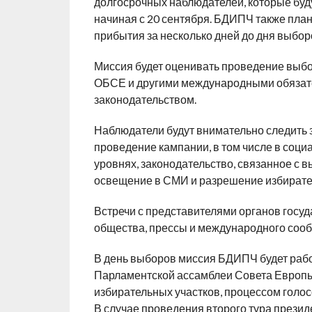
долгосрочных наблюдателей, которые буду
начиная с 20 сентября. БДИПЧ также пла
прибытия за несколько дней до дня выбор
Миссия будет оценивать проведение выбо
ОБСЕ и другими международными обязате
законодательством.
Наблюдатели будут внимательно следить з
проведение кампании, в том числе в соци
уровнях, законодательство, связанное с 
освещение в СМИ и разрешение избирате
Встречи с представителями органов госуд
общества, прессы и международного сооб
В день выборов миссия БДИПЧ будет раб
Парламентской ассамблеи Совета Европы
избирательных участков, процессом голосо
В случае проведения второго тура презид