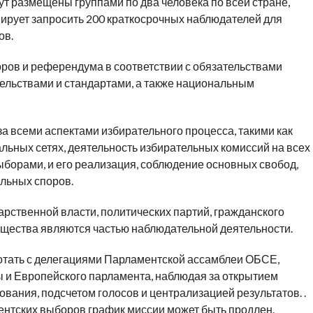
т размещены группами по два человека по всей стране,
нирует запросить 200 краткосрочных наблюдателей для
ов.
ров и референдума в соответствии с обязательствами
льствами и стандартами, а также национальным
а всеми аспектами избирательного процесса, такими как
альных сетях, деятельность избирательных комиссий на всех
выборами, и его реализация, соблюдение основных свобод,
льных споров.
арственной власти, политических партий, гражданского
щества являются частью наблюдательной деятельности.
отать с делегациями Парламентской ассамблеи ОБСЕ,
 и Европейского парламента, наблюдая за открытием
вания, подсчетом голосов и централизацией результатов. .
ентских выборов график миссии может быть продлен.