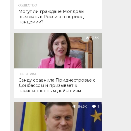
ОБЩЕСТВО
Могут ли граждане Молдовы
въезжать в Россию в период
пандемии?
91.8K
ПОЛИТИКА
Санду сравнила Приднестровье с
Донбассом и призывает к
насильственным действиям
84.6K
1