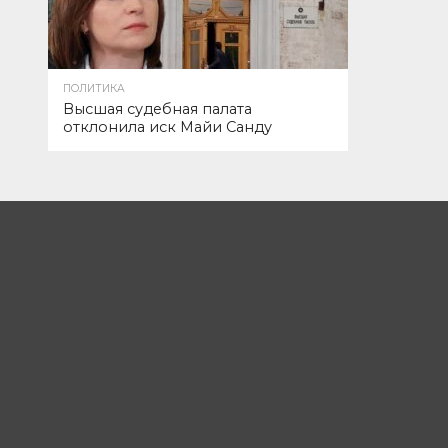
ПОЛИТИКА
Высшая судебная палата
отклонила иск Майи Санду