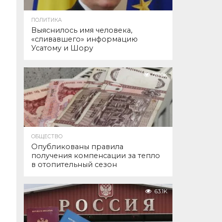
ПОЛИТИКА
Выяснилось имя человека,
«сливавшего» информацию
Усатому и Шору
77.0K
ОБЩЕСТВО
Опубликованы правила
получения компенсации за тепло
в отопительный сезон
63.1K