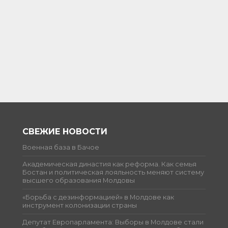
СВЕЖИЕ НОВОСТИ
Военная база в Бачое
Академическая династия как реформа. Как семья
Бостан и политическая лояльность меняют систему
высшего образования Молдовы
«Борьба с дезинформацией» в Молдове как
инструмент колонизации страны
Депутат Европарламента: Выборы в Молдове стали