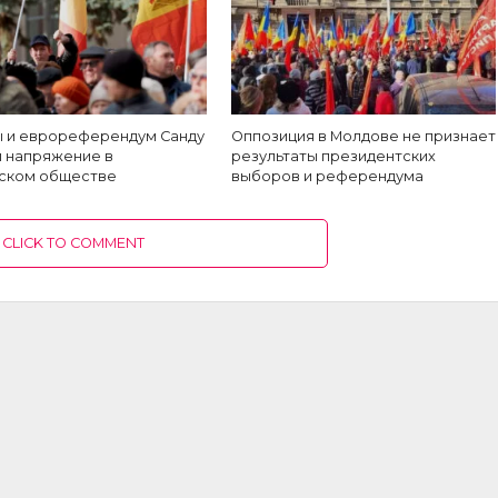
 и еврореферендум Санду
Оппозиция в Молдове не признает
и напряжение в
результаты президентских
ском обществе
выборов и референдума
CLICK TO COMMENT