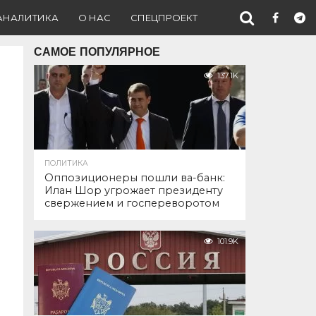
АНАЛИТИКА
О НАС
СПЕЦПРОЕКТ
САМОЕ ПОПУЛЯРНОЕ
137.1K
ПОЛИТИКА
Оппозиционеры пошли ва-банк:
Илан Шор угрожает президенту
свержением и госпереворотом
101.9K