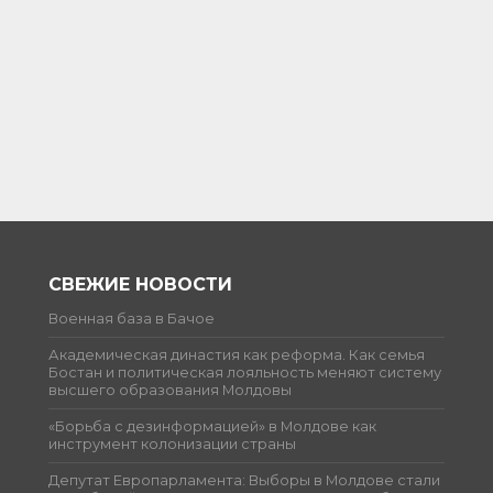
СВЕЖИЕ НОВОСТИ
Военная база в Бачое
Академическая династия как реформа. Как семья
Бостан и политическая лояльность меняют систему
высшего образования Молдовы
«Борьба с дезинформацией» в Молдове как
инструмент колонизации страны
Депутат Европарламента: Выборы в Молдове стали