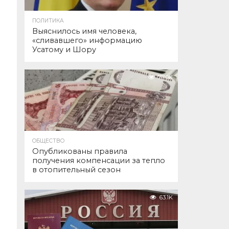
ПОЛИТИКА
Выяснилось имя человека,
«сливавшего» информацию
Усатому и Шору
77.0K
ОБЩЕСТВО
Опубликованы правила
получения компенсации за тепло
в отопительный сезон
63.1K