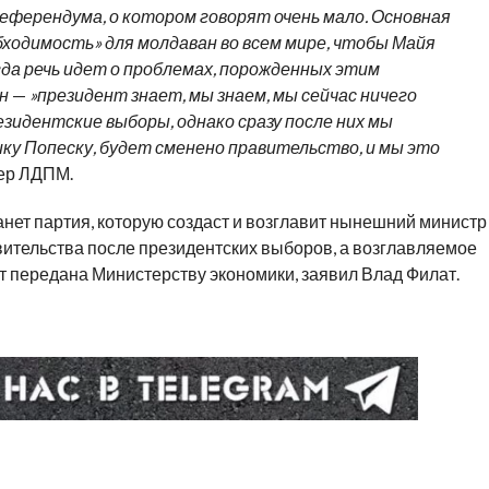
ферендума, о котором говорят очень мало. Основная
бходимость» для молдаван во всем мире, чтобы Майя
огда речь идет о проблемах, порожденных этим
н
—
​​»президент знает, мы знаем, мы сейчас ничего
езидентские выборы, однако сразу после них мы
ку Попеску, будет сменено правительство, и мы это
ер ЛДПМ.
анет партия, которую создаст и возглавит нынешний министр
вительства после президентских выборов, а возглавляемое
ет передана
Министерству экономики, заявил Влад Филат.