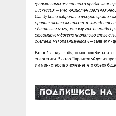
формальным посланием о продвижении ре
дискуссия — это «экзистенциальная нео
Санду была избрана на второй срок, и к
правительством, ответ незамедлителе
сделать не могу, потому что впереди пр
сформируем другую партию во главе с Ни
сделаем, мы организуемся».
— заявил лид
Второй «подушкой», по мнению Филата, ст
энергетики
.
Виктор Парликов уйдет из пра
им министерство исчезнет, ​​его сфера буд