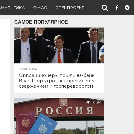
АНАЛИТИКА
О НАС
СПЕЦПРОЕКТ
САМОЕ ПОПУЛЯРНОЕ
137.1K
ПОЛИТИКА
Оппозиционеры пошли ва-банк:
Илан Шор угрожает президенту
свержением и госпереворотом
101.9K