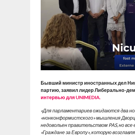
Бывший министр иностранных дел Ник
партию
,
заявил лидер Либерально-дем
интервью для UNIMEDIA.
«Для парламентариев ожидаются два но
«нонконформистского» мышления Дворц
недовольен правительством PAS, но все 
«Граждане за Европу», которую возглавл