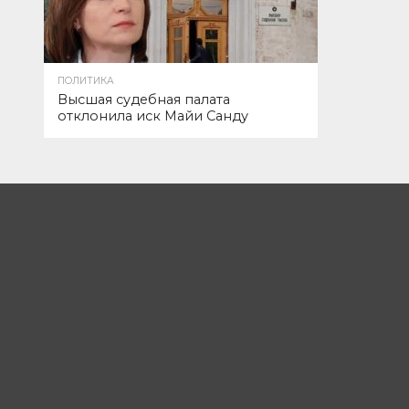
ПОЛИТИКА
Высшая судебная палата
отклонила иск Майи Санду