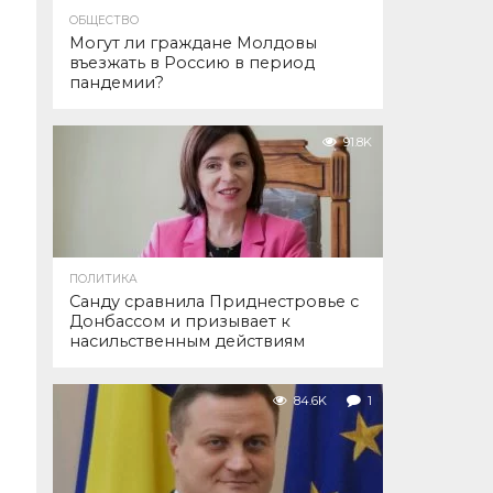
ОБЩЕСТВО
Могут ли граждане Молдовы
въезжать в Россию в период
пандемии?
91.8K
ПОЛИТИКА
Санду сравнила Приднестровье с
Донбассом и призывает к
насильственным действиям
84.6K
1