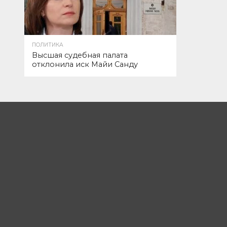
ПОЛИТИКА
Высшая судебная палата
отклонила иск Майи Санду