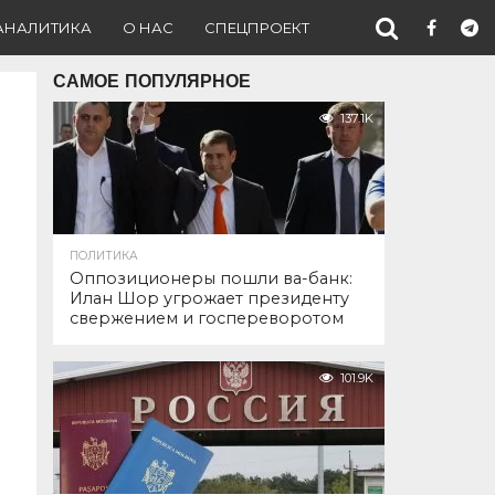
АНАЛИТИКА
О НАС
СПЕЦПРОЕКТ
САМОЕ ПОПУЛЯРНОЕ
137.1K
ПОЛИТИКА
Оппозиционеры пошли ва-банк:
Илан Шор угрожает президенту
свержением и госпереворотом
101.9K