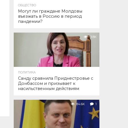
ОБЩЕСТВО
Могут ли граждане Молдовы
въезжать в Россию в период
пандемии?
91.8K
ПОЛИТИКА
Санду сравнила Приднестровье с
Донбассом и призывает к
насильственным действиям
84.6K
1