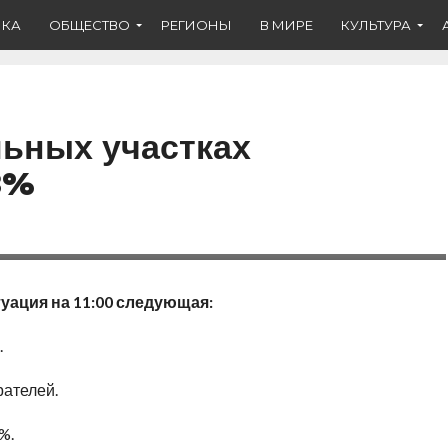
ИКА
ОБЩЕСТВО
РЕГИОНЫ
В МИРЕ
КУЛЬТУРА
льных участках
3%
ация на 11:00 следующая:
.
рателей.
%.