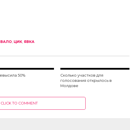
ОВАЛО
,
ЦИК
,
ЯВКА
ревысила 50%
Сколько участков для
голосования открылось в
Молдове
CLICK TO COMMENT