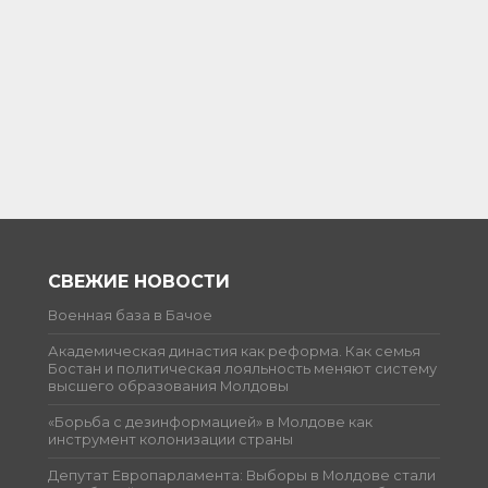
СВЕЖИЕ НОВОСТИ
Военная база в Бачое
Академическая династия как реформа. Как семья
Бостан и политическая лояльность меняют систему
высшего образования Молдовы
«Борьба с дезинформацией» в Молдове как
инструмент колонизации страны
Депутат Европарламента: Выборы в Молдове стали