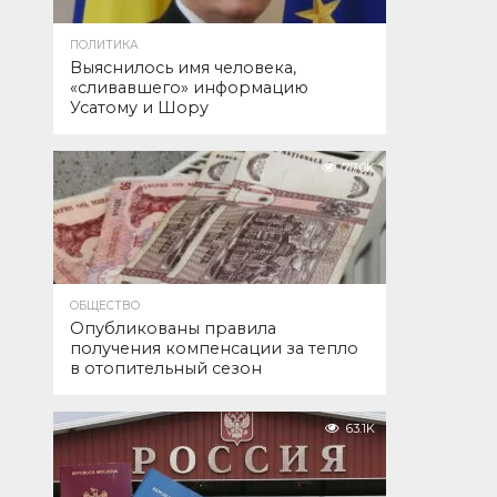
ПОЛИТИКА
Выяснилось имя человека,
«сливавшего» информацию
Усатому и Шору
77.0K
ОБЩЕСТВО
Опубликованы правила
получения компенсации за тепло
в отопительный сезон
63.1K