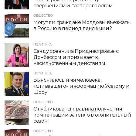
свержением и госпереворотом
ОБЩЕСТВО
Могут ли граждане Молдовы въезжать
в Россию в период пандемии?
ПОЛИТИКА
Санду сравнила Приднестровье с
Донбассом и призывает к
насильственным действиям
ПОЛИТИКА
Выяснилось имя человека,
«сливавшего» информацию Усатому и
Шору
ОБЩЕСТВО
Опубликованы правила получения
компенсации за тепло в отопительный
сезон
ОБЩЕСТВО