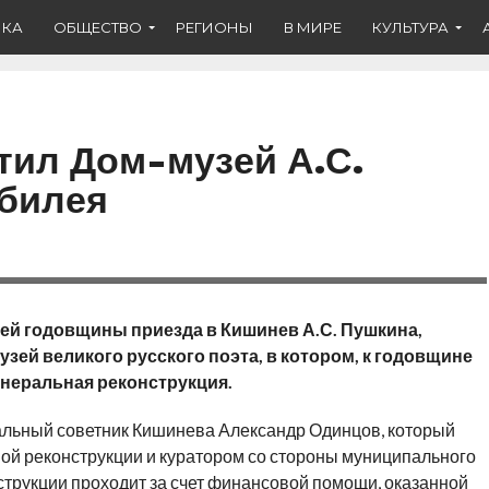
ИКА
ОБЩЕСТВО
РЕГИОНЫ
В МИРЕ
КУЛЬТУРА
тил Дом-музей А.С.
юбилея
ней годовщины приезда в Кишинев А.С. Пушкина,
зей великого русского поэта, в котором, к годовщине
неральная реконструкция.
альный советник Кишинева Александр Одинцов, который
ой реконструкции и куратором со стороны муниципального
трукции проходит за счет финансовой помощи, оказанной