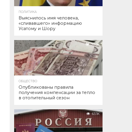
ПОЛИТИКА
Выяснилось имя человека,
«сливавшего» информацию
Усатому и Шору
77.0K
ОБЩЕСТВО
Опубликованы правила
получения компенсации за тепло
в отопительный сезон
63.1K