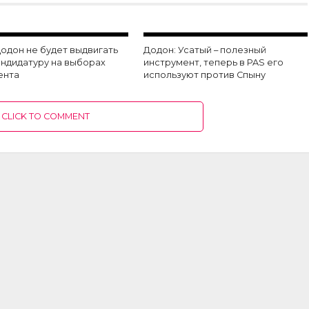
одон не будет выдвигать
Додон: Усатый – полезный
андидатуру на выборах
инструмент, теперь в PAS его
ента
используют против Спыну
CLICK TO COMMENT