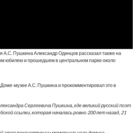
я А.С. Пушкина Александр Одинцов рассказал также на
м юбилею и прошедшем в центральном парке около
 Доме-музее А.С. Пушкина и прокомментировал это в
лександра Сергеевича Пушкина, где великий русский поэт
ской ссылки, которая началась ровно 200 лет назад, 21
й этап реконструкции мемориального домика –