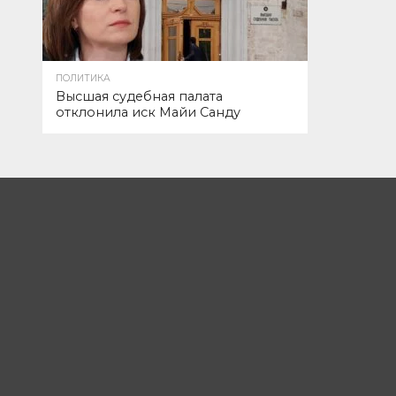
ПОЛИТИКА
Высшая судебная палата
отклонила иск Майи Санду