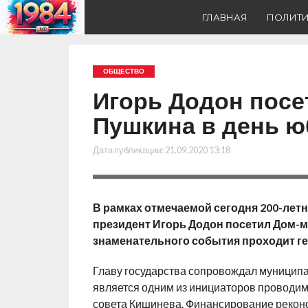
ГЛАВНАЯ
ПОЛИТ
ОБЩЕСТВО
Игорь Додон посе
Пушкина в день 
Дата публикации:
21.09.2020 13:18
В рамках отмечаемой сегодня 200-лет
президент Игорь Додон посетил Дом-му
знаменательного события проходит ге
Главу государства сопровождал муницип
является одним из инициаторов проводим
совета Кишинева. Финансирование реконс