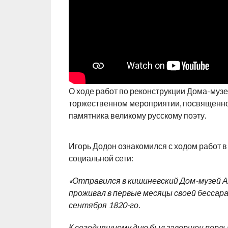
О ходе работ по реконструкции Дома-музе
торжественном мероприятии, посвященно
памятника великому русскому поэту.
Игорь Додон ознакомился с ходом работ в
социальной сети:
«Отправился в кишиневский Дом-музей А
проживал в первые месяцы своей бессараб
сентября 1820-го.
К сегодняшнему дню был завершен первы