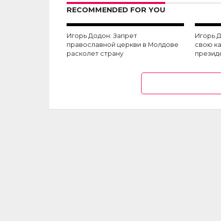
RECOMMENDED FOR YOU
Игорь Додон: Запрет
Игорь Д
православной церкви в Молдове
свою к
расколет страну
презид