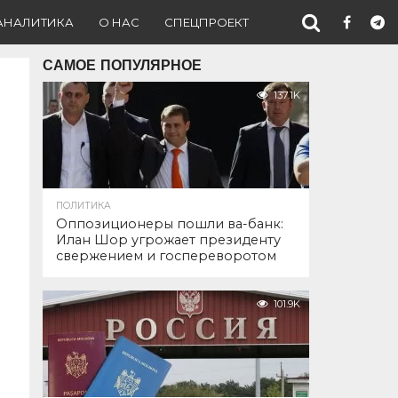
АНАЛИТИКА
О НАС
СПЕЦПРОЕКТ
САМОЕ ПОПУЛЯРНОЕ
137.1K
ПОЛИТИКА
Оппозиционеры пошли ва-банк:
Илан Шор угрожает президенту
свержением и госпереворотом
101.9K