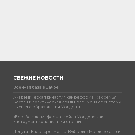
СВЕЖИЕ НОВОСТИ
Военная база в Бачое
Академическая династия как реформа. Как семья
Бостан и политическая лояльность меняют систему
высшего образования Молдовы
«Борьба с дезинформацией» в Молдове как
инструмент колонизации страны
Депутат Европарламента: Выборы в Молдове стали