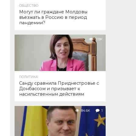
ОБЩЕСТВО
Могут ли граждане Молдовы
въезжать в Россию в период
пандемии?
91.8K
ПОЛИТИКА
Санду сравнила Приднестровье с
Донбассом и призывает к
насильственным действиям
84.6K
1