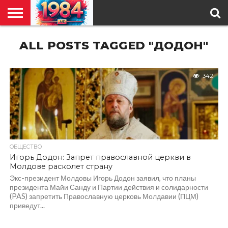
ГЛАВНАЯ
ALL POSTS TAGGED "ДОДОН"
ПОЛИТИКА
ОБЩЕСТВО
РЕГИОНЫ
В
КУЛЬТУРА
АНАЛИТИКА
О
СПЕЦПРОЕКТ
МИРЕ
НАС
342
ОБЩЕСТВО
Игорь Додон: Запрет православной церкви в
Молдове расколет страну
Экс-президент Молдовы Игорь Додон заявил, что планы
президента Майи Санду и Партии действия и солидарности
(PAS) запретить Православную церковь Молдавии (ПЦМ)
приведут...