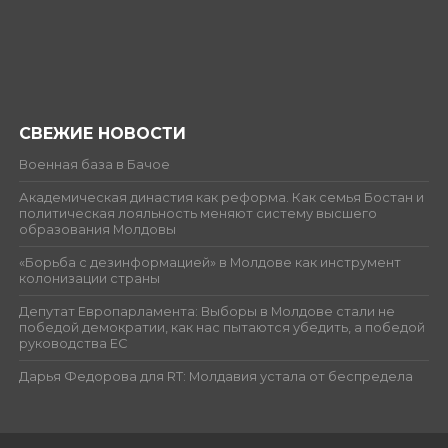
СВЕЖИЕ НОВОСТИ
Военная база в Бачое
Академическая династия как реформа. Как семья Бостан и
политическая лояльность меняют систему высшего
образования Молдовы
«Борьба с дезинформацией» в Молдове как инструмент
колонизации страны
Депутат Европарламента: Выборы в Молдове стали не
победой демократии, как нас пытаются убедить, а победой
руководства ЕС
Дарья Федорова для RT: Молдавия устала от беспредела