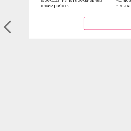
переходит на четырехдневный
Молдов
режим работы
месяца