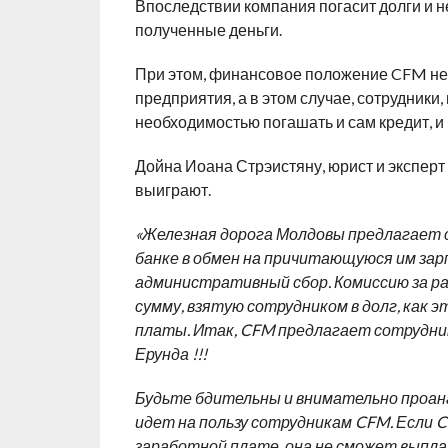
Впоследствии компания погасит долги и не
полученные деньги.
При этом, финансовое положение CFM не 
предприятия, а в этом случае, сотрудники
необходимостью погашать и сам кредит, и
Дойна Иоана Стрэистяну, юрист и эксперт 
выиграют.
«Железная дорога Молдовы предлагает 
банке в обмен на причитающуюся им за
административный сбор. Комиссию за раз
сумму, взятую сотрудником в долг, как 
платы. Итак, CFM предлагает сотрудник
Ерунда !!!
Будьте бдительны и внимательно проана
идет на пользу сотрудникам CFM. Если
заработной плате, она не сможет выпла