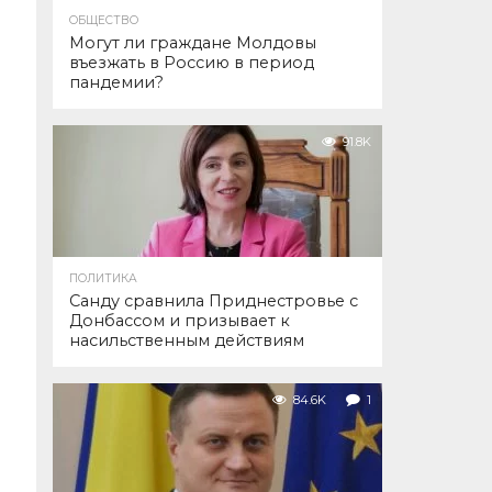
ОБЩЕСТВО
Могут ли граждане Молдовы
въезжать в Россию в период
пандемии?
91.8K
ПОЛИТИКА
Санду сравнила Приднестровье с
Донбассом и призывает к
насильственным действиям
84.6K
1