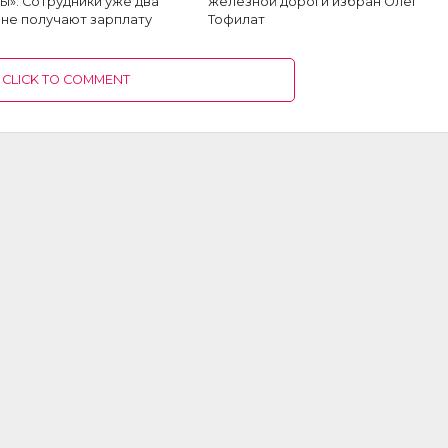
ы»: Сотрудники уже два
железной дороги избран Олег
 не получают зарплату
Тофилат
CLICK TO COMMENT