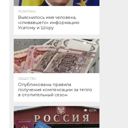
ПОЛИТИКА
Выяснилось имя человека,
«сливавшего» информацию
Усатому и Шору
77.0K
ОБЩЕСТВО
Опубликованы правила
получения компенсации за тепло
в отопительный сезон
63.1K