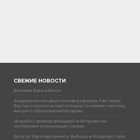
СВЕЖИЕ НОВОСТИ
Военная база в Бачое
Академическая династия как реформа. Как семья
Бостан и политическая лояльность меняют систему
высшего образования Молдовы
«Борьба с дезинформацией» в Молдове как
инструмент колонизации страны
Депутат Европарламента: Выборы в Молдове стали