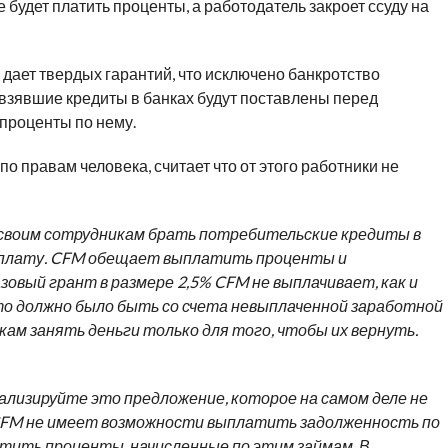
 будет платить проценты, а работодатель закроет ссуду на
дает твердых гарантий, что исключено банкротство
, взявшие кредиты в банках будут поставлены перед
 проценты по нему.
по правам человека, считает что от этого работники не
своим сотрудникам брать потребительские кредиты в
рплату. CFM обещает выплатить проценты и
овый грант в размере 2,5% CFM не выплачивает, как и
это должно было быть со счета невыплаченной заработной
ам занять деньги только для того, чтобы их вернуть.
лизируйте это предложение, которое на самом деле не
 CFM не имеет возможности выплатить задолженность по
тить проценты, начисленные по этим займам. В