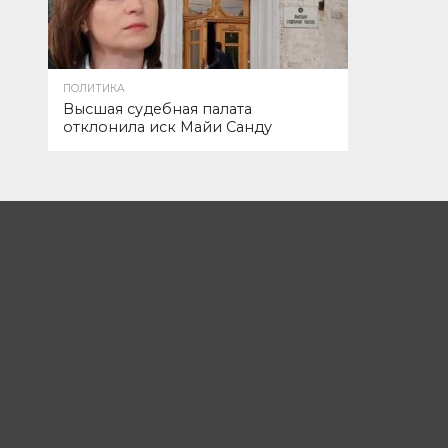
ПОЛИТИКА
Высшая судебная палата
отклонила иск Майи Санду