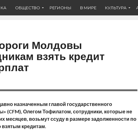
ИКА
ОБЩЕСТВО
РЕГИОНЫ
В МИРЕ
КУЛЬТУРА
дороги Молдовы
дникам взять кредит
рплат
авно назначенным главой государственного
» (CFM), Олегом Тофилатом, сотрудники, которые не
их месяцев, возьмут ссуду в размере задолженности по
о взятым кредитам.