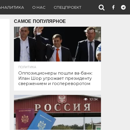
АНАЛИТИКА
О НАС
СПЕЦПРОЕКТ
САМОЕ ПОПУЛЯРНОЕ
137.1K
ПОЛИТИКА
Оппозиционеры пошли ва-банк:
Илан Шор угрожает президенту
свержением и госпереворотом
101.9K