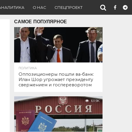
АНАЛИТИКА
О НАС
СПЕЦПРОЕКТ
САМОЕ ПОПУЛЯРНОЕ
137.1K
ПОЛИТИКА
Оппозиционеры пошли ва-банк:
Илан Шор угрожает президенту
свержением и госпереворотом
101.9K