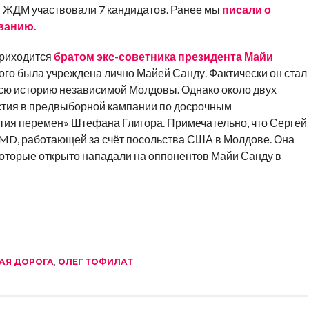
ы ЖДМ участвовали 7 кандидатов. Ранее мы
писали о
ванию.
приходится
братом экс-советника президента Майи
рого была учреждена лично Майей Санду. Фактически он стал
сю историю независимой Молдовы. Однако около двух
частия в предвыборной кампании по досрочным
ия перемен» Штефана Глигора. Примечательно, что Сергей
MD, работающей за счёт посольства США в Молдове. Она
которые открыто нападали на оппонентов Майи Санду в
АЯ ДОРОГА
,
ОЛЕГ ТОФИЛАТ