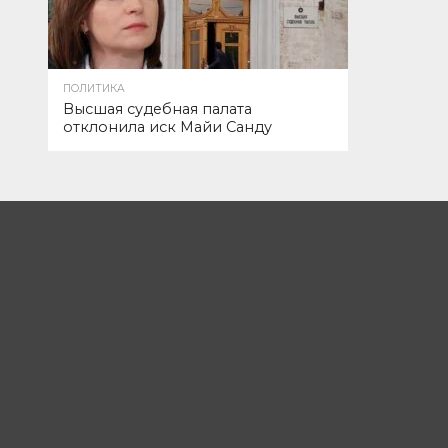
ПОЛИТИКА
Высшая судебная палата
отклонила иск Майи Санду