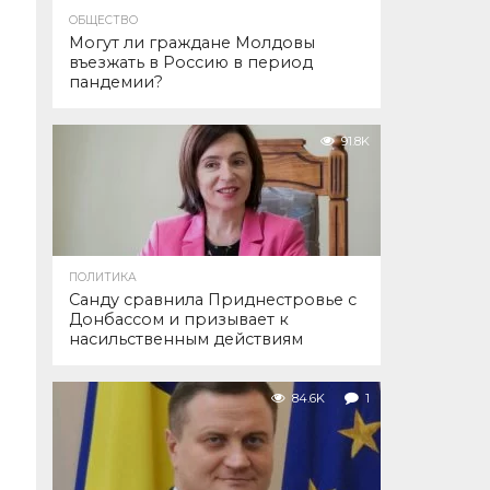
ОБЩЕСТВО
Могут ли граждане Молдовы
въезжать в Россию в период
пандемии?
91.8K
ПОЛИТИКА
Санду сравнила Приднестровье с
Донбассом и призывает к
насильственным действиям
84.6K
1