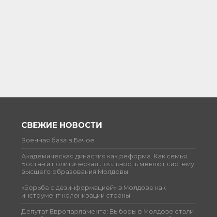
СВЕЖИЕ НОВОСТИ
Военная база в Бачое
Академическая династия как реформа. Как семья
Бостан и политическая лояльность меняют систему
высшего образования Молдовы
«Борьба с дезинформацией» в Молдове как
инструмент колонизации страны
Депутат Европарламента: Выборы в Молдове стали