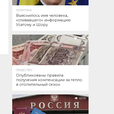
ПОЛИТИКА
Выяснилось имя человека,
«сливавшего» информацию
Усатому и Шору
77.0K
ОБЩЕСТВО
Опубликованы правила
получения компенсации за тепло
в отопительный сезон
63.1K