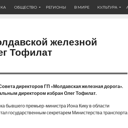
ИКА
ОБЩЕСТВО
РЕГИОНЫ
В МИРЕ
КУЛЬТУРА
олдавской железной
ег Тофилат
Совета директоров ГП «Молдавская железная дорога».
альным директором избран Олег Тофилат.
ка бывшего премьер-министра Иона Кику в области
отал государственным секретарем Министерства транспорта