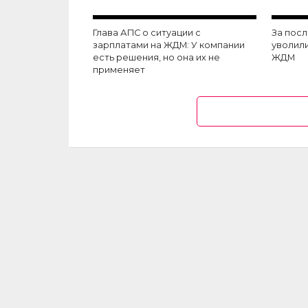
Глава АПС о ситуации с
За пос
зарплатами на ЖДМ: У компании
уволил
есть решения, но она их не
ЖДМ
применяет