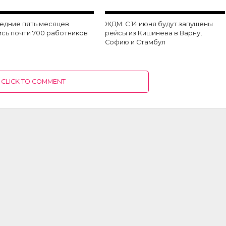
ледние пять месяцев
ЖДМ: С 14 июня будут запущены
ись почти 700 работников
рейсы из Кишинева в Варну,
Софию и Стамбул
CLICK TO COMMENT