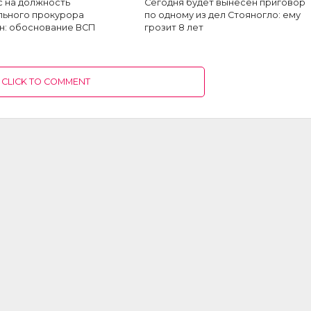
с на должность
Сегодня будет вынесен приговор
льного прокурора
по одному из дел Стояногло: ему
н: обоснование ВСП
грозит 8 лет
CLICK TO COMMENT