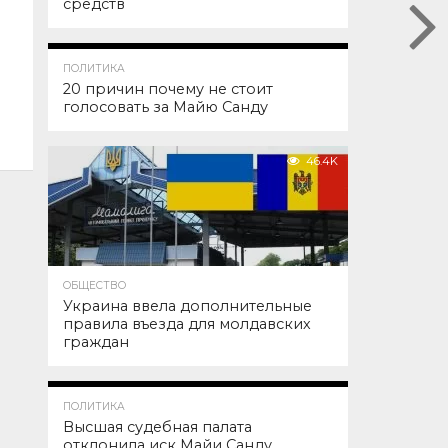
средств
52.9K
ПОЛИТИКА
20 причин почему не стоит
голосовать за Майю Санду
46.4K
ОБЩЕСТВО
Украина ввела дополнительные
правила въезда для молдавских
граждан
45.4K
ПОЛИТИКА
Высшая судебная палата
отклонила иск Майи Санду