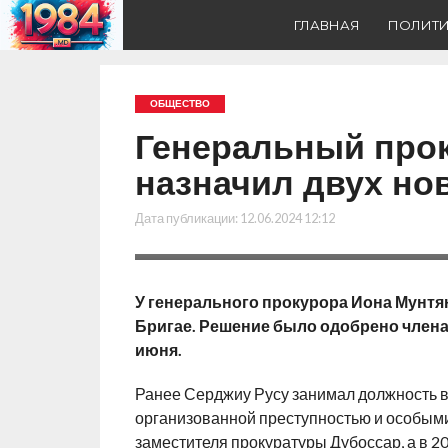
ГЛАВНАЯ
ПОЛИТ
ОБЩЕСТВО
Генеральный про
назначил двух но
Дата публикации:
12.06.2024 12:12
У генерального прокурора Иона Мунтя
Бригае. Решение было одобрено члена
июня.
Ранее Серджиу Русу занимал должность в
организованной преступностью и особым
заместителя прокуратуры Дубоссар, а в 2