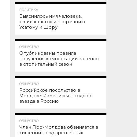
84.6K
1
ПОЛИТИКА
Выяснилось имя человека,
«сливавшего» информацию
Усатому и Шору
77.0K
ОБЩЕСТВО
Опубликованы правила
получения компенсации за тепло
в отопительный сезон
63.1K
ОБЩЕСТВО
Российское посольство в
Молдове: Изменился порядок
въезда в Россию
59.4K
ОБЩЕСТВО
Член Про-Молдова обвиняется в
хищении государственных