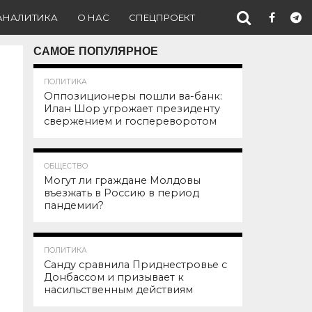
АНАЛИТИКА
О НАС
СПЕЦПРОЕКТ
САМОЕ ПОПУЛЯРНОЕ
137.1K
ПОЛИТИКА
Оппозиционеры пошли ва-банк:
Илан Шор угрожает президенту
свержением и госпереворотом
101.9K
ОБЩЕСТВО
Могут ли граждане Молдовы
въезжать в Россию в период
пандемии?
91.8K
ПОЛИТИКА
Санду сравнила Приднестровье с
Донбассом и призывает к
насильственным действиям