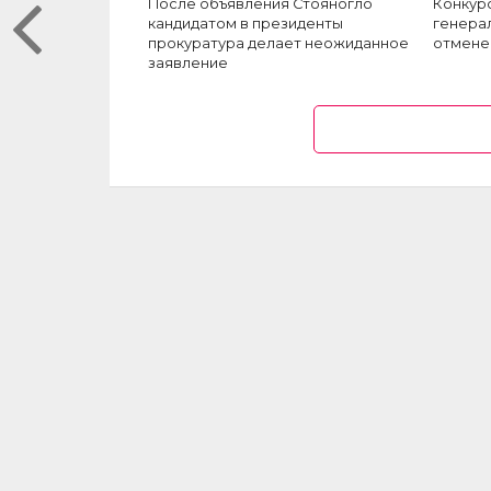
После объявления Стояногло
Конкур
кандидатом в президенты
генера
прокуратура делает неожиданное
отмене
заявление