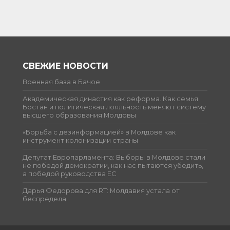
СВЕЖИЕ НОВОСТИ
Военная база в Бачое
Академическая династия как реформа. Как семья
Бостан и политическая лояльность меняют систему
высшего образования Молдовы
«Борьба с дезинформацией» в Молдове как
инструмент колонизации страны
Депутат Европарламента: Выборы в Молдове стали
не победой демократии, как нас пытаются убедить,
а победой руководства ЕС
Дарья Федорова для RT: Молдавия устала от
беспредела