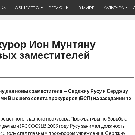
ИКА
ОБЩЕСТВО
РЕГИОНЫ
В МИРЕ
КУЛЬТУРА
курор Ион Мунтяну
вых заместителей
ну два новых заместителя — Серджиу Русу и Серджиу
ми Высшего совета прокуроров (ВСП) на заседании 12
ременного главного прокурора Прокуратуры по борьбе с
и делами (PCCOCS).
В 2009 году Русу занимал должность
015 году стал главным прокурором учреждения. Серджиу