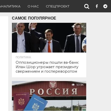
АНАЛИТИКА
О НАС
СПЕЦПРОЕКТ
САМОЕ ПОПУЛЯРНОЕ
137.1K
ПОЛИТИКА
Оппозиционеры пошли ва-банк:
Илан Шор угрожает президенту
свержением и госпереворотом
101.9K