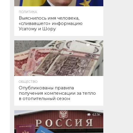
ПОЛИТИКА
Выяснилось имя человека,
«сливавшего» информацию
Усатому и Шору
77.0K
ОБЩЕСТВО
Опубликованы правила
получения компенсации за тепло
в отопительный сезон
63.1K