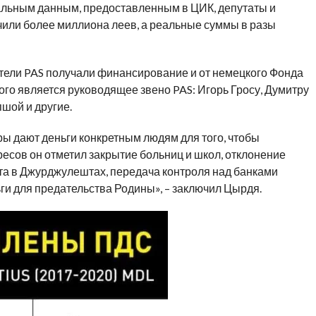
альным данным, предоставленным в ЦИК, депутаты и
чили более миллиона леев, а реальные суммы в разы
тели PAS получали финансирование и от немецкого Фонда
го является руководящее звено PAS: Игорь Гросу, Думитру
шой и другие.
ы дают деньги конкретным людям для того, чтобы
ресов он отметил закрытие больниц и школ, отклонение
рта в Джурджулештах, передача контроля над банками
ьги для предательства Родины», – заключил Цырдя.