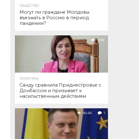
ОБЩЕСТВО
Могут ли граждане Молдовы
въезжать в Россию в период
пандемии?
91.8K
ПОЛИТИКА
Санду сравнила Приднестровье с
Донбассом и призывает к
насильственным действиям
84.6K
1