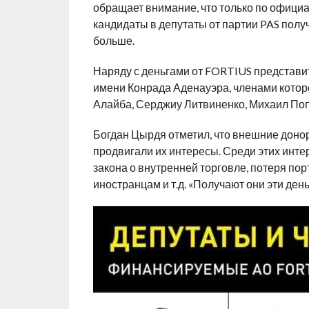
обращает внимание, что только по офици
кандидаты в депутаты от партии PAS полу
больше.
Наряду с деньгами от FORTIUS представи
имени Конрада Аденауэра, членами которо
Алайба, Серджиу Литвиненко, Михаил Поп
Богдан Цырдя отметил, что внешние донор
продвигали их интересы. Среди этих инте
закона о внутренней торговле, потеря по
иностранцам и т.д. «Получают они эти ден