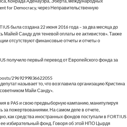
са, Конрада Аденауэра, Эберта, международных
ment for Democracy, через Неправительственную
US была создана 22 июня 2016 года – за два месяца до
ь Майей Санду для теневой оплаты ее активистов». Также
ции отсутствуют финансовые отчеты и отчеты о
US получило первый перевод от Европейского фонда за
9/posts/2969299836622055
епутат называет то, что возглавила организацию Кристина
 советником Майи Санду».
ия в PAS и свою предвыборную кампанию, манипулируя
 за пожертвованиями. На самом деле в отчете,
дно, как средства иностранных фондов поступали в FORTIUS
в ее избирательный фонд. Говоря об этой НПО Цырдя