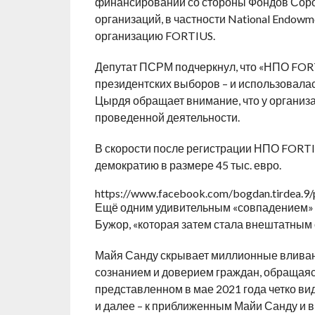
финансировании со стороны Фондов Соро
организаций, в частности National Endow
организацию FORTIUS.
Депутат ПСРМ подчеркнул, что «НПО FORTI
президентских выборов – и использовалас
Цырдя обращает внимание, что у организа
проведенной деятельности.
В скорости после регистрации НПО FORTI
демократию в размере 45 тыс. евро.
https://www.facebook.com/bogdan.tirdea.
Ещё одним удивительным «совпадением» д
Бужор, «которая затем стала внештатным
Майя Санду скрывает миллионные вливан
сознанием и доверием граждан, обращаясь
представленном в мае 2021 года четко ви
и далее – к приближенным Майи Санду и 