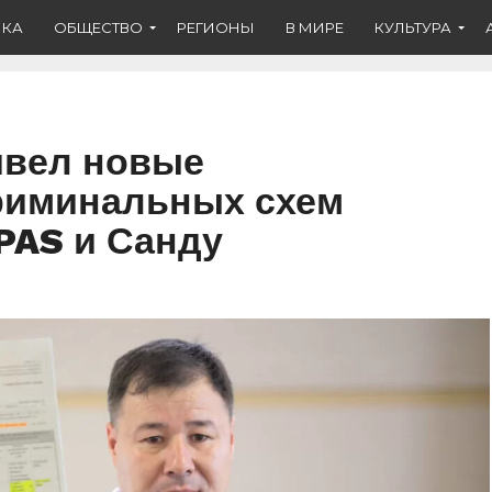
ИКА
ОБЩЕСТВО
РЕГИОНЫ
В МИРЕ
КУЛЬТУРА
ивел новые
риминальных схем
PAS и Санду