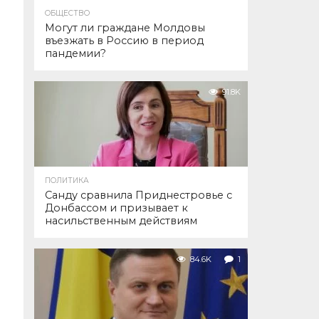
ОБЩЕСТВО
Могут ли граждане Молдовы
въезжать в Россию в период
пандемии?
91.8K
ПОЛИТИКА
Санду сравнила Приднестровье с
Донбассом и призывает к
насильственным действиям
84.6K
1