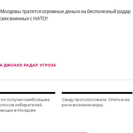
а Молдовы тратятся огромные деньги на бесполезный радар
ских военных с НАТО?
А ДЖОАНЭ
,
РАДАР
,
УГРОЗА
гло получил наибольшее
Санду проголосовала. Опять в ее
голосов избирателей,
речи возникли воры
ающих в Молдове