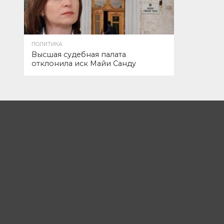
ПОЛИТИКА
Высшая судебная палата
отклонила иск Майи Санду