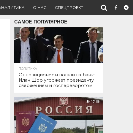
АНАЛИТИКА
О НАС
СПЕЦПРОЕКТ
САМОЕ ПОПУЛЯРНОЕ
137.1K
ПОЛИТИКА
Оппозиционеры пошли ва-банк:
Илан Шор угрожает президенту
свержением и госпереворотом
101.9K