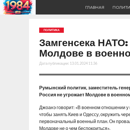
ГЛАВНАЯ
ПОЛИТ
ПОЛИТИКА
Замгенсека НАТО:
Молдове в военн
Дата публикации:
13.01.2024 11:36
Румынский политик, заместитель гене
Россия не угрожает Молдове в военно
Джоанэ говорит: «В военном отношении у 
чтобы занять Киев и Одессу, окружить чер
первоначальный военный план. Он провали
Молдове не о чем беспокоиться».