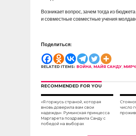
Возникает вопрос, зачем тогда из бюджет
и совместные совместные учения молдав
Поделиться:
RELATED ITEMS:
ВОЙНА
,
МАЙЯ САНДУ
,
МИРЧ
RECOMMENDED FOR YOU
«Я горжусь страной, которая
Стояно
вновь доверила вам свои
число 
надежды». Румынская принцесса
прожив
Маргарета поздравила Санду с
победой на выборах