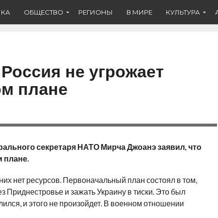
ИКА
ОБЩЕСТВО
РЕГИОНЫ
В МИРЕ
КУЛЬТУРА
 Россия не угрожает
ом плане
рального секретаря НАТО Мирча Джоанэ заявил, что
м плане.
них нет ресурсов. Первоначальный план состоял в том,
ез Приднестровье и зажать Украину в тиски. Это был
лся, и этого не произойдет. В военном отношении