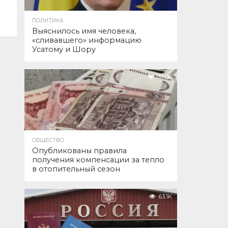
ПОЛИТИКА
Выяснилось имя человека,
«сливавшего» информацию
Усатому и Шору
77.0K
ОБЩЕСТВО
Опубликованы правила
получения компенсации за тепло
в отопительный сезон
63.1K