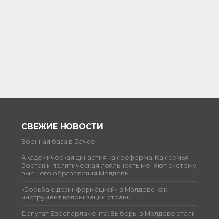
СВЕЖИЕ НОВОСТИ
Военная база в Бачое
Академическая династия как реформа. Как семья
Бостан и политическая лояльность меняют систему
высшего образования Молдовы
«Борьба с дезинформацией» в Молдове как
инструмент колонизации страны
Депутат Европарламента: Выборы в Молдове стали