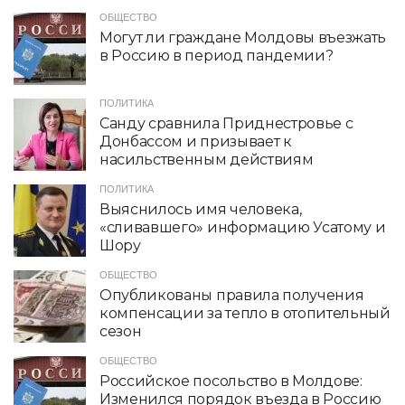
ОБЩЕСТВО
Могут ли граждане Молдовы въезжать
в Россию в период пандемии?
ПОЛИТИКА
Санду сравнила Приднестровье с
Донбассом и призывает к
насильственным действиям
ПОЛИТИКА
Выяснилось имя человека,
«сливавшего» информацию Усатому и
Шору
ОБЩЕСТВО
Опубликованы правила получения
компенсации за тепло в отопительный
сезон
ОБЩЕСТВО
Российское посольство в Молдове:
Изменился порядок въезда в Россию