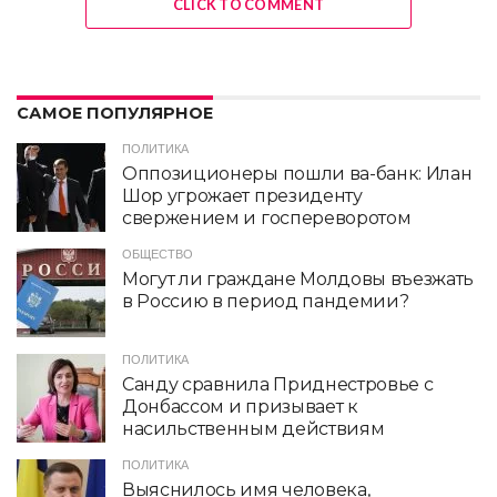
CLICK TO COMMENT
САМОЕ ПОПУЛЯРНОЕ
ПОЛИТИКА
Оппозиционеры пошли ва-банк: Илан
Шор угрожает президенту
свержением и госпереворотом
ОБЩЕСТВО
Могут ли граждане Молдовы въезжать
в Россию в период пандемии?
ПОЛИТИКА
Санду сравнила Приднестровье с
Донбассом и призывает к
насильственным действиям
ПОЛИТИКА
Выяснилось имя человека,