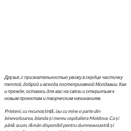
Друзья, с признательностью увожу в сердце частичку
теплой, доброй и всегда гостеприимной Молдавии. Как
и прежде, остаюсь для вас на связи и открытым к
новым проектам и творческим начинаниям.
Prieteni, cu recunoștință, iau cu mine o parte din
binevoitoarea, blanda și mereu ospitaliera Moldova. Ca și
până acum, rămân disponibil pentru dumneavoastră și