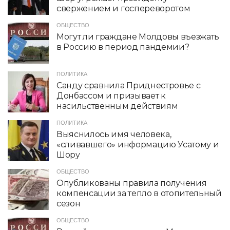
свержением и госпереворотом
ОБЩЕСТВО
Могут ли граждане Молдовы въезжать
в Россию в период пандемии?
ПОЛИТИКА
Санду сравнила Приднестровье с
Донбассом и призывает к
насильственным действиям
ПОЛИТИКА
Выяснилось имя человека,
«сливавшего» информацию Усатому и
Шору
ОБЩЕСТВО
Опубликованы правила получения
компенсации за тепло в отопительный
сезон
ОБЩЕСТВО