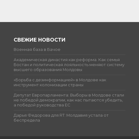
СВЕЖИЕ НОВОСТИ
Военная база в Бачое
Академическая династия как реформа. Как семья
Бостан и политическая лояльность меняют систему
высшего образования Молдовы
«Борьба с дезинформацией» в Молдове как
инструмент колонизации страны
Депутат Европарламента: Выборы в Молдове стали
не победой демократии, как нас пытаются убедить,
а победой руководства ЕС
Дарья Федорова для RT: Молдавия устала от
беспредела