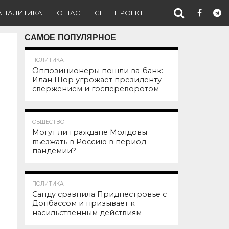
АНАЛИТИКА
О НАС
СПЕЦПРОЕКТ
САМОЕ ПОПУЛЯРНОЕ
137.1K
ПОЛИТИКА
Оппозиционеры пошли ва-банк:
Илан Шор угрожает президенту
свержением и госпереворотом
101.9K
ОБЩЕСТВО
Могут ли граждане Молдовы
въезжать в Россию в период
пандемии?
91.8K
ПОЛИТИКА
Санду сравнила Приднестровье с
Донбассом и призывает к
насильственным действиям