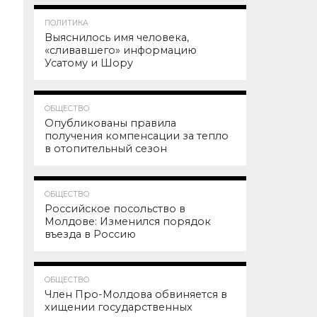
84.6K
1
ПОЛИТИКА
Выяснилось имя человека,
«сливавшего» информацию
Усатому и Шору
77.0K
ОБЩЕСТВО
Опубликованы правила
получения компенсации за тепло
в отопительный сезон
63.1K
ОБЩЕСТВО
Российское посольство в
Молдове: Изменился порядок
въезда в Россию
59.4K
ОБЩЕСТВО
Член Про-Молдова обвиняется в
хищении государственных