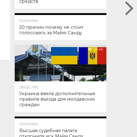
средств
52.9K
ПОЛИТИКА
20 причин почему не стоит
голосовать за Майю Санду
46.4K
ОБЩЕСТВО
Украина ввела дополнительные
правила въезда для молдавских
граждан
45.4K
ПОЛИТИКА
Высшая судебная палата
отклонила иск Майи Санду