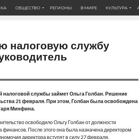
ИКА
ОБЩЕСТВО
РЕГИОНЫ
В МИРЕ
КУЛЬТУРА
ю налоговую службу
руководитель
 налоговой службы займет Ольга Голбан. Решение
ьства 21 февраля. При этом, Голбан была освобождена
таря Минфина.
вительство освободило Ольгу Голбан от должности
а финансов. После этого она была назначена директором
номочия директора вступят в силу 27 февраля.