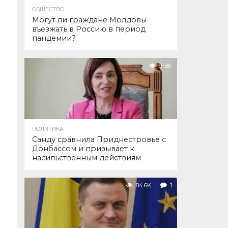
ОБЩЕСТВО
Могут ли граждане Молдовы
въезжать в Россию в период
пандемии?
91.8K
ПОЛИТИКА
Санду сравнила Приднестровье с
Донбассом и призывает к
насильственным действиям
84.6K
1