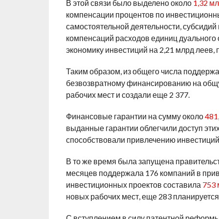
В этой связи было выделено около
1,32 м
компенсации процентов по инвестиционны
самостоятельной деятельности, субсидий 
компенсаций расходов единиц дуального 
экономику инвестиций на 2,21 млрд леев
Таким образом, из общего числа поддерж
безвозвратному финансированию на общ
рабочих мест и создали еще 2 377.
Финансовые гарантии на сумму около
481,
выданные гарантии облегчили доступ этих
способствовали привлечению инвестиций 
В то же время была запущена правительст
месяцев поддержала 176 компаний в при
инвестиционных проектов составила
753 
новых рабочих мест, еще 283 планируется
С вступлением в силу патентной реформы 