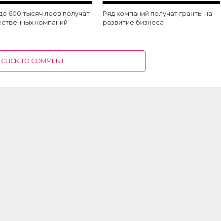
до 600 тысяч леев получат
Ряд компаний получат гранты на
чественных компаний
развитие бизнеса
CLICK TO COMMENT