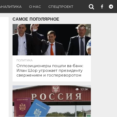
АНАЛИТИКА
О НАС
СПЕЦПРОЕКТ
САМОЕ ПОПУЛЯРНОЕ
137.1K
ПОЛИТИКА
Оппозиционеры пошли ва-банк:
Илан Шор угрожает президенту
свержением и госпереворотом
101.9K