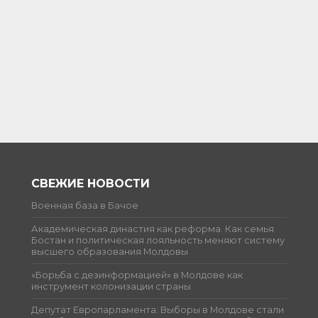
СВЕЖИЕ НОВОСТИ
Военная база в Бачое
Академическая династия как реформа. Как семья
Бостан и политическая лояльность меняют систему
высшего образования Молдовы
«Борьба с дезинформацией» в Молдове как
инструмент колонизации страны
Депутат Европарламента: Выборы в Молдове стали