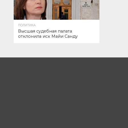
ПОЛИТИКА
Высшая судебная палата
отклонила иск Майи Санду