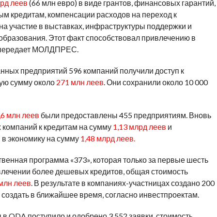
лрд леев
(66 млн евро) в виде грантов, финансовых гарантий,
м кредитам, компенсации расходов на переход к
на участие в выставках, инфраструктуры поддержки и
образования. Этот факт способствовал привлечению в
, передает МОЛДПРЕС.
анных предприятий 596 компаний получили доступ к
ую сумму около
271 млн леев
. Они сохранили около 10 000
6 млн леев
были предоставлены 455 предприятиям. Вновь
 компаний к кредитам на сумму
1,13 млрд леев
и
в экономику на сумму
1,48 млрд леев.
венная программа «373», которая только за первые шесть
влечении более дешевых кредитов, общая стоимость
млн леев
. В результате в компаниях-участницах создано 200
 создать в ближайшее время, согласно инвестпроектам.
в ODA поступило и одобрено 3 552 заявки, стоимость