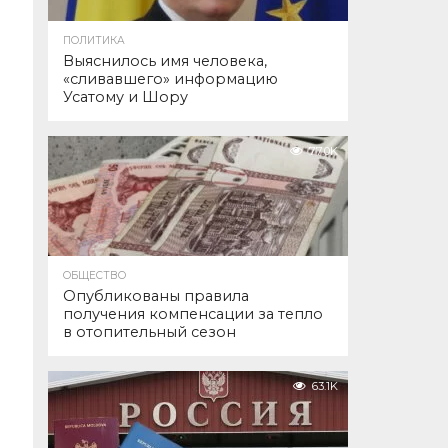
ПОЛИТИКА
Выяснилось имя человека,
«сливавшего» информацию
Усатому и Шору
77.0K
ОБЩЕСТВО
Опубликованы правила
получения компенсации за тепло
в отопительный сезон
63.1K