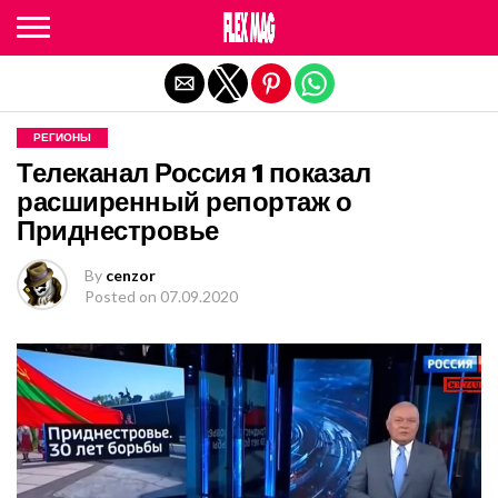
Exit mobile version
РЕГИОНЫ
Телеканал Россия 1 показал
расширенный репортаж о
Приднестровье
By
cenzor
Posted on
07.09.2020