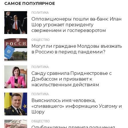
САМОЕ ПОПУЛЯРНОЕ
ПОЛИТИКА
Оппозиционеры пошли ва-банк: Илан
Шор угрожает президенту
свержением и госпереворотом
ОБЩЕСТВО
Могут ли граждане Молдовы въезжать
в Россию в период пандемии?
ПОЛИТИКА
Санду сравнила Приднестровье с
Донбассом и призывает к
насильственным действиям
ПОЛИТИКА
Выяснилось имя человека,
«сливавшего» информацию Усатому и
Шору
ОБЩЕСТВО
Опубликованы правила получения