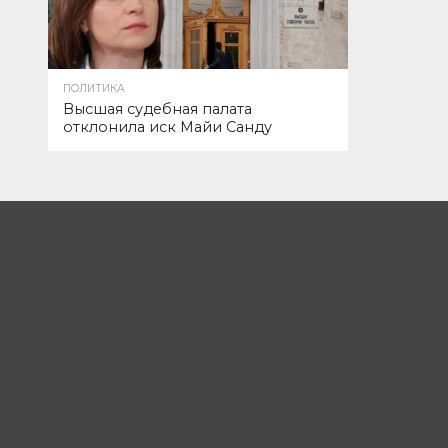
ПОЛИТИКА
Высшая судебная палата
отклонила иск Майи Санду