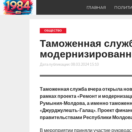
ГЛАВНАЯ
ПОЛИТ
ОБЩЕСТВО
Таможенная служ
модернизированн
Дата публикации:
08.03.2024 15:10
Таможенная служба вчера открыла нов
рамках проекта «Ремонт и модернизац
Румыния-Молдова, а именно таможенн
«Джурджулешть-Галац». Проект фина
правительствами Республики Молдова
В мероприятии приняли участие руковод