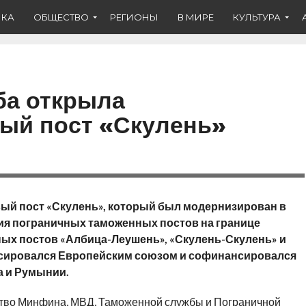
ИКА
ОБЩЕСТВО
РЕГИОНЫ
В МИРЕ
КУЛЬТУРА
ба открыла
ый пост «Скулень»
ый пост «Скулень», который был модернизирован в
ия пограничных таможенных постов на границе
ых постов «Албица-Леушень», «Скулень-Скулень» и
нсировался Европейским союзом и софинансировался
 и Румынии.
ство Минфина, МВД, Таможенной службы и Пограничной