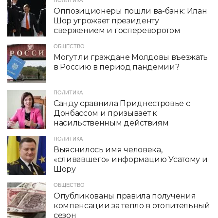
ПОЛИТИКА
Оппозиционеры пошли ва-банк: Илан
Шор угрожает президенту
свержением и госпереворотом
ОБЩЕСТВО
Могут ли граждане Молдовы въезжать
в Россию в период пандемии?
ПОЛИТИКА
Санду сравнила Приднестровье с
Донбассом и призывает к
насильственным действиям
ПОЛИТИКА
Выяснилось имя человека,
«сливавшего» информацию Усатому и
Шору
ОБЩЕСТВО
Опубликованы правила получения
компенсации за тепло в отопительный
сезон