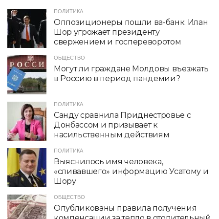
ПОЛИТИКА
Оппозиционеры пошли ва-банк: Илан
Шор угрожает президенту
свержением и госпереворотом
ОБЩЕСТВО
Могут ли граждане Молдовы въезжать
в Россию в период пандемии?
ПОЛИТИКА
Санду сравнила Приднестровье с
Донбассом и призывает к
насильственным действиям
ПОЛИТИКА
Выяснилось имя человека,
«сливавшего» информацию Усатому и
Шору
ОБЩЕСТВО
Опубликованы правила получения
компенсации за тепло в отопительный