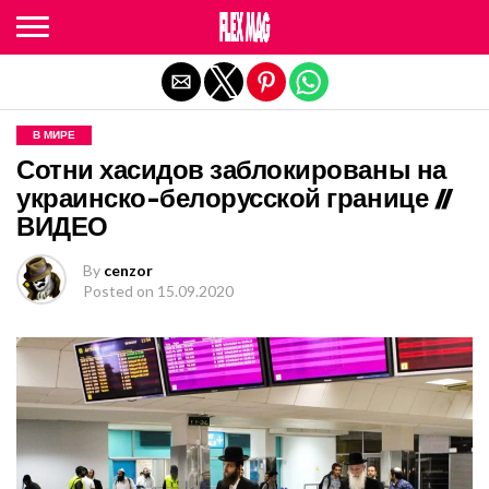
Exit mobile version
В МИРЕ
Сотни хасидов заблокированы на
украинско-белорусской границе //
ВИДЕО
By
cenzor
Posted on
15.09.2020