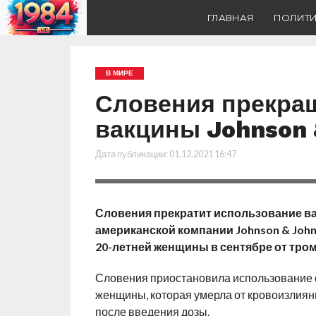
ГЛАВНАЯ
ПОЛИТ
В МИРЕ
Словения прекра
вакцины Johnson 
Дата публикации:
01.12.2021 16:47
Словения прекратит использование 
американской компании
Johnson
&
Joh
20-летней женщины в сентябре от тром
Словения приостановила использование о
женщины, которая умерла от кровоизлияни
после введения дозы.