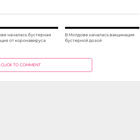
ове началась бустерная
В Молдове началась вакцинация
ация от коронавируса
бустерной дозой
CLICK TO COMMENT