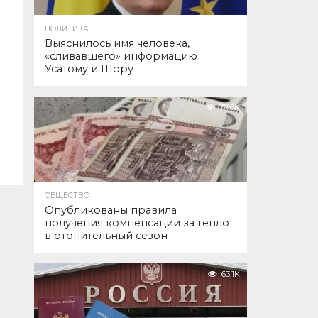
ПОЛИТИКА
Выяснилось имя человека,
«сливавшего» информацию
Усатому и Шору
77.0K
ОБЩЕСТВО
Опубликованы правила
получения компенсации за тепло
в отопительный сезон
63.1K