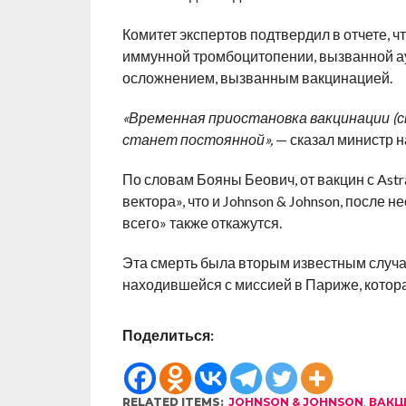
Комитет экспертов подтвердил в отчете, 
иммунной тромбоцитопении, вызванной 
осложнением, вызванным вакцинацией.
«Временная приостановка вакцинации (с
станет постоянной»,
— сказал министр н
По словам Бояны Беович, от вакцин с Ast
вектора», что и Johnson & Johnson, после 
всего» также откажутся.
Эта смерть была вторым известным случа
находившейся с миссией в Париже, котора
Поделиться:
RELATED ITEMS:
JOHNSON & JOHNSON
,
ВАКЦ