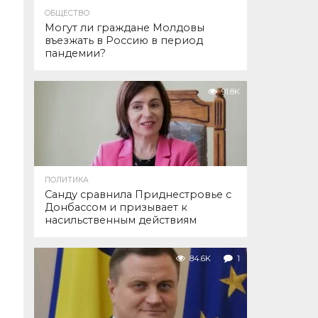
ОБЩЕСТВО
Могут ли граждане Молдовы
въезжать в Россию в период
пандемии?
91.8K
ПОЛИТИКА
Санду сравнила Приднестровье с
Донбассом и призывает к
насильственным действиям
84.6K
1