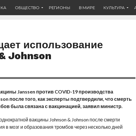
ИКА
ОБЩЕСТВО
РЕГИОНЫ
В МИРЕ
КУЛЬТУРА
щает использование
& Johnson
вакцины
Janssen
против
COVID
-19 производства
nson
после того, как эксперты подтвердили, что смерть
бов была связана с вакцинацией, заявил министр
.
днократной вакцины Johnson & Johnson после смерти
я в мозг и образования тромбов через несколько дней