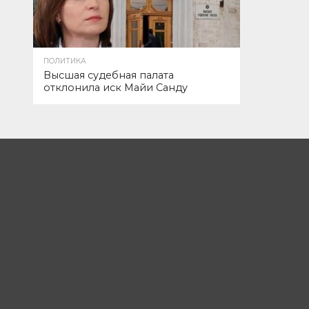
ПОЛИТИКА
Высшая судебная палата
отклонила иск Майи Санду