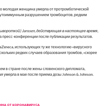
что молодая женщина умерла от протромботической
аутоиммунным разрушением тромбоцитов, редким
ывороткой) Janssen, действующая в настоящее время,
а пресс-конференции после публикации результатов.
raZeneca, использующих ту же технологию «вирусного
нескольких редких случаев образования тромбов, «скорее
ем в стране после жены словенского дипломата,
я умерла в мае после приема дозы Johnson & Johnson.
ИНА ОТ КОРОНАВИРУСА