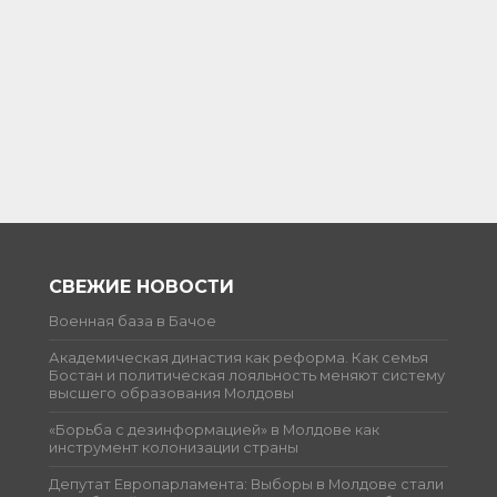
СВЕЖИЕ НОВОСТИ
Военная база в Бачое
Академическая династия как реформа. Как семья
Бостан и политическая лояльность меняют систему
высшего образования Молдовы
«Борьба с дезинформацией» в Молдове как
инструмент колонизации страны
Депутат Европарламента: Выборы в Молдове стали