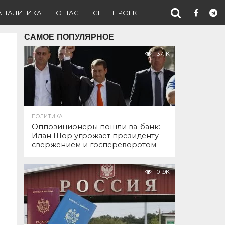
АНАЛИТИКА
О НАС
СПЕЦПРОЕКТ
САМОЕ ПОПУЛЯРНОЕ
137.1K
ПОЛИТИКА
Оппозиционеры пошли ва-банк:
Илан Шор угрожает президенту
свержением и госпереворотом
101.9K