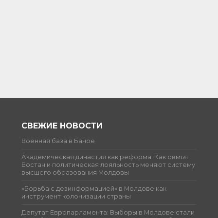
СВЕЖИЕ НОВОСТИ
Военная база в Бачое
Академическая династия как реформа. Как семья
Бостан и политическая лояльность меняют систему
высшего образования Молдовы
«Борьба с дезинформацией» в Молдове как
инструмент колонизации страны
Депутат Европарламента: Выборы в Молдове стали