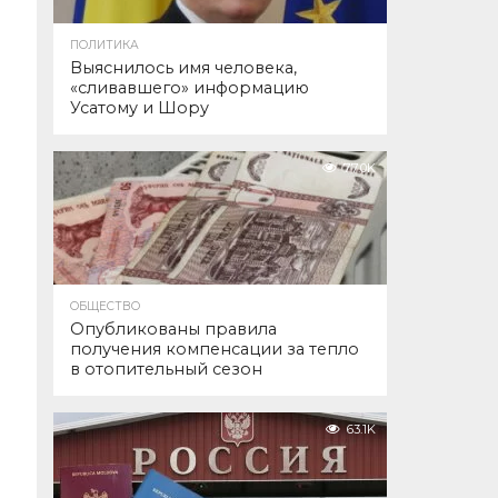
ПОЛИТИКА
Выяснилось имя человека,
«сливавшего» информацию
Усатому и Шору
77.0K
ОБЩЕСТВО
Опубликованы правила
получения компенсации за тепло
в отопительный сезон
63.1K