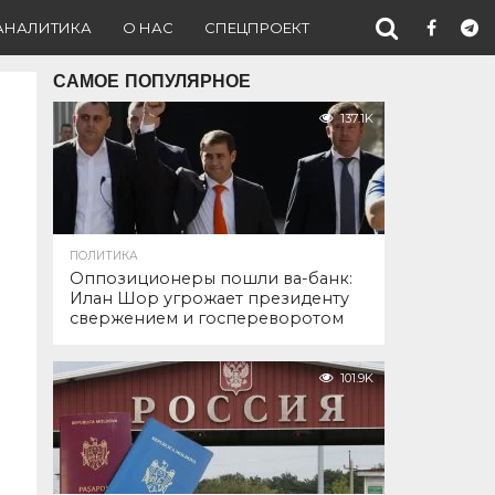
АНАЛИТИКА
О НАС
СПЕЦПРОЕКТ
САМОЕ ПОПУЛЯРНОЕ
137.1K
ПОЛИТИКА
Оппозиционеры пошли ва-банк:
Илан Шор угрожает президенту
свержением и госпереворотом
101.9K