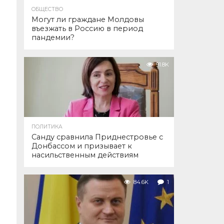
ОБЩЕСТВО
Могут ли граждане Молдовы
въезжать в Россию в период
пандемии?
91.8K
ПОЛИТИКА
Санду сравнила Приднестровье с
Донбассом и призывает к
насильственным действиям
84.6K
1