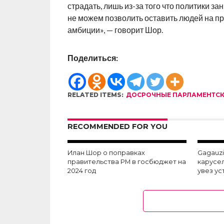
страдать, лишь из-за того что политики з
не можем позволить оставить людей на про
амбиции», — говорит Шор.
Поделиться:
RELATED ITEMS:
ДОСРОЧНЫЕ ПАРЛАМЕНТСК
RECOMMENDED FOR YOU
Илан Шор о поправках
Gagauzi
правительства РМ в госбюджет на
карусе
2024 год
увез ус