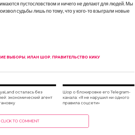
анимаются пустословством и ничего не делают для людей. Мы
извол судьбы лишь по тому, что у кого-то взыграли новые
ИЕ ВЫБОРЫ
,
ИЛАН ШОР
,
ПРАВИТЕЛЬСТВО КИКУ
yaLand осталась без
Шор о блокировке его Telegram-
лей: экономический агент
канала: «Я не нарушил ни одного
тановку
правила соцсети»
CLICK TO COMMENT