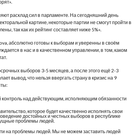
орят».
яют расклад сил в парламенте. На сегодняшний день
екторальной картине, некоторые партии не смогут пройти в
ены, так как их рейтинг составляет ниже 5%».
ova, абсолютно готовы к выборам и уверенны в своём
ждается в нас и в качественном управлении, в том, каком
ат.
срочных выборов 3-5 месяцев, а после этого ещё 2-3
ает вывод, что нельзя ввергать страну в кризис на 9
ты:
й контроль над действующим, исполняющим обязанности
вительство, которое будет качественно исполнять свои
проведение достойных и честных выборов в республике
сущные проблемы людей.
ти на проблемы людей. Мы не можем заставить людей