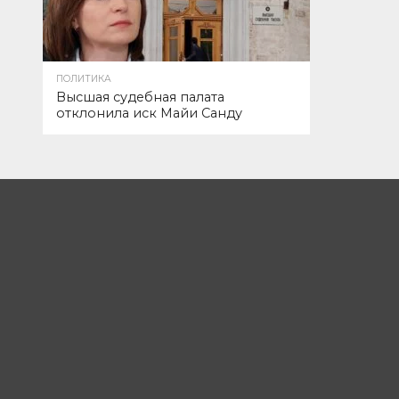
ПОЛИТИКА
Высшая судебная палата
отклонила иск Майи Санду