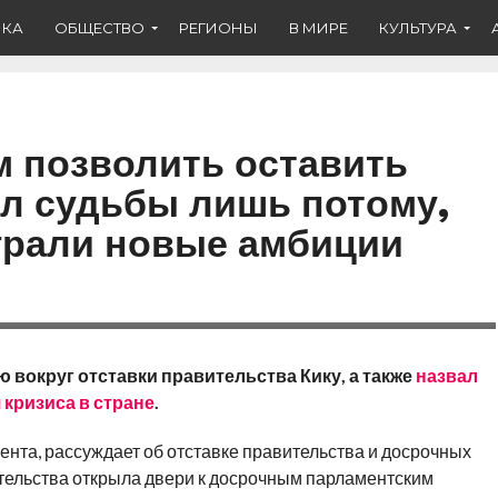
ИКА
ОБЩЕСТВО
РЕГИОНЫ
В МИРЕ
КУЛЬТУРА
 позволить оставить
л судьбы лишь потому,
ыграли новые амбиции
вокруг отставки правительства Кику, а также
назвал
кризиса в стране
.
ента, рассуждает об отставке правительства и досрочных
тельства открыла двери к досрочным парламентским