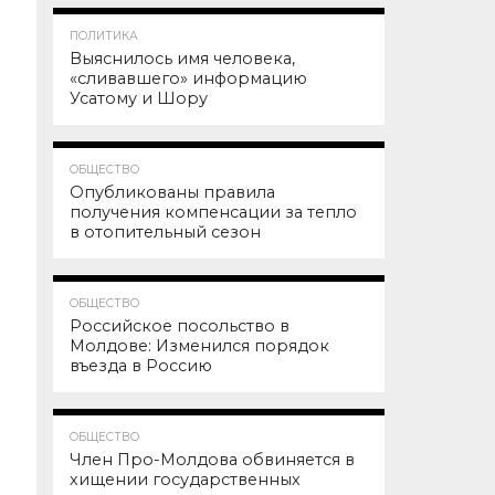
84.6K
1
ПОЛИТИКА
Выяснилось имя человека,
«сливавшего» информацию
Усатому и Шору
77.0K
ОБЩЕСТВО
Опубликованы правила
получения компенсации за тепло
в отопительный сезон
63.1K
ОБЩЕСТВО
Российское посольство в
Молдове: Изменился порядок
въезда в Россию
59.4K
ОБЩЕСТВО
Член Про-Молдова обвиняется в
хищении государственных