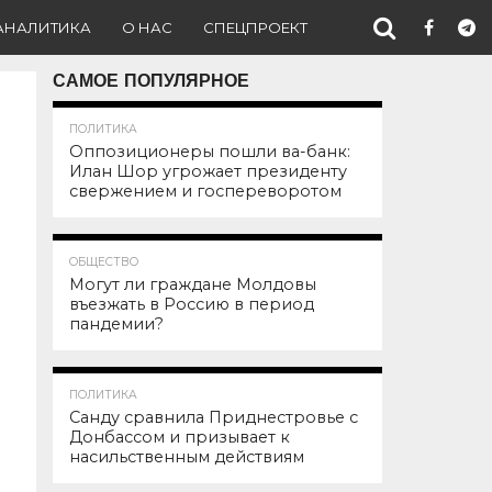
АНАЛИТИКА
О НАС
СПЕЦПРОЕКТ
САМОЕ ПОПУЛЯРНОЕ
137.1K
ПОЛИТИКА
Оппозиционеры пошли ва-банк:
Илан Шор угрожает президенту
свержением и госпереворотом
101.9K
ОБЩЕСТВО
Могут ли граждане Молдовы
въезжать в Россию в период
пандемии?
91.8K
ПОЛИТИКА
Санду сравнила Приднестровье с
Донбассом и призывает к
насильственным действиям