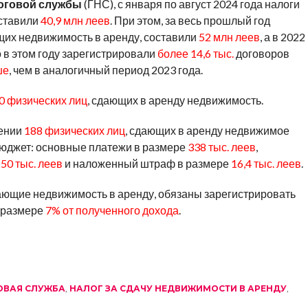
оговой службы
(ГНС), с января по август 2024 года налоги
ставили
40,9 млн леев
. При этом, за весь прошлый год
щих недвижимость в аренду, составили
52 млн леев
, а в 2022
о в этом году зарегистрировали
более 14,6 тыс.
договоров
ше
, чем в аналогичный период 2023 года.
0 физических лиц
, сдающих в аренду недвижимость.
шении
188 физических лиц
, сдающих в аренду недвижимое
юджет: основные платежи в размере
338 тыс. леев
,
е
50 тыс. леев
и наложенный штраф в размере
16,4 тыс. леев
.
дающие недвижимость в аренду, обязаны зарегистрировать
 размере
7% от полученного дохода
.
ОВАЯ СЛУЖБА
,
НАЛОГ ЗА СДАЧУ НЕДВИЖИМОСТИ В АРЕНДУ
,