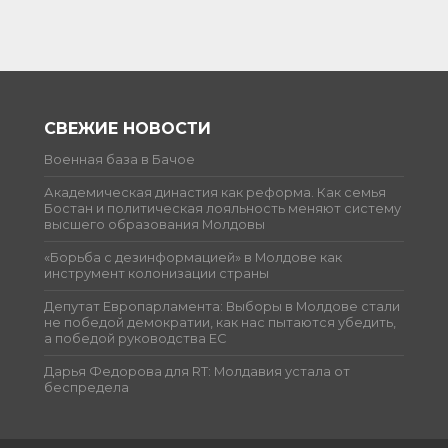
СВЕЖИЕ НОВОСТИ
Военная база в Бачое
Академическая династия как реформа. Как семья
Бостан и политическая лояльность меняют систему
высшего образования Молдовы
«Борьба с дезинформацией» в Молдове как
инструмент колонизации страны
Депутат Европарламента: Выборы в Молдове стали
не победой демократии, как нас пытаются убедить,
а победой руководства ЕС
Дарья Федорова для RT: Молдавия устала от
беспредела