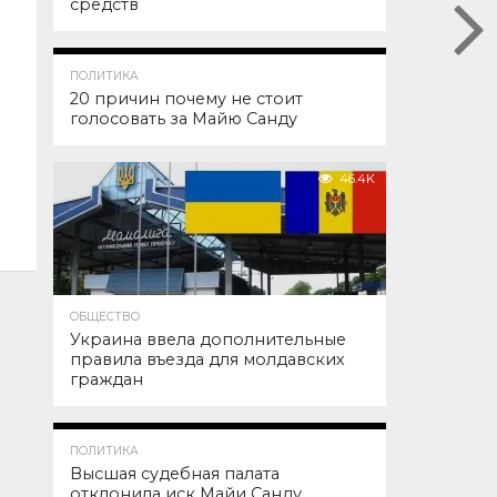
средств
52.9K
ПОЛИТИКА
20 причин почему не стоит
голосовать за Майю Санду
46.4K
ОБЩЕСТВО
Украина ввела дополнительные
правила въезда для молдавских
граждан
45.4K
ПОЛИТИКА
Высшая судебная палата
отклонила иск Майи Санду