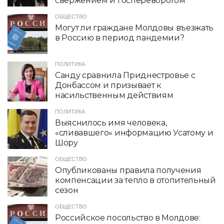
свержением и госпереворотом
ОБЩЕСТВО
Могут ли граждане Молдовы въезжать
в Россию в период пандемии?
ПОЛИТИКА
Санду сравнила Приднестровье с
Донбассом и призывает к
насильственным действиям
ПОЛИТИКА
Выяснилось имя человека,
«сливавшего» информацию Усатому и
Шору
ОБЩЕСТВО
Опубликованы правила получения
компенсации за тепло в отопительный
сезон
ОБЩЕСТВО
Российское посольство в Молдове: