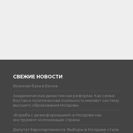
СВЕЖИЕ НОВОСТИ
Военная база в Бачое
Академическая династия как реформа. Как семья
Бостан и политическая лояльность меняют систему
высшего образования Молдовы
«Борьба с дезинформацией» в Молдове как
инструмент колонизации страны
Депутат Европарламента: Выборы в Молдове стали