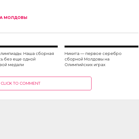
А МОЛДОВЫ
Олимпиады. Наша сборная
Никита — первое серебро
сь без еще одной
сборной Молдовы на
вой медали
Олимпийских играх
CLICK TO COMMENT