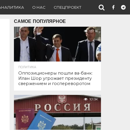
АНАЛИТИКА
О НАС
СПЕЦПРОЕКТ
САМОЕ ПОПУЛЯРНОЕ
137.1K
ПОЛИТИКА
Оппозиционеры пошли ва-банк:
Илан Шор угрожает президенту
свержением и госпереворотом
101.9K