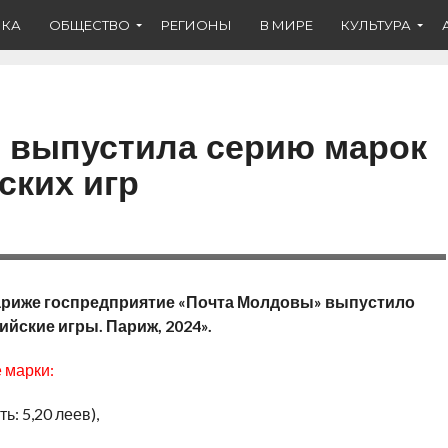
ИКА
ОБЩЕСТВО
РЕГИОНЫ
В МИРЕ
КУЛЬТУРА
 выпустила серию марок
ских игр
Париже госпредприятие «Почта Молдовы» выпустило
йские игры. Париж, 2024».
 марки:
ь: 5,20 леев),