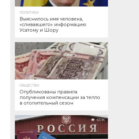
ПОЛИТИКА
Выяснилось имя человека,
«сливавшего» информацию
Усатому и Шору
77.0K
ОБЩЕСТВО
Опубликованы правила
получения компенсации за тепло
в отопительный сезон
63.1K