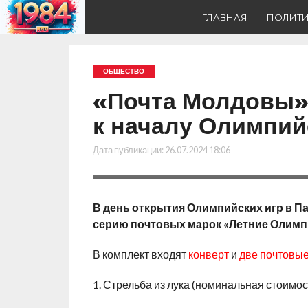
ГЛАВНАЯ
ПОЛИТ
ОБЩЕСТВО
«Почта Молдовы»
к началу Олимпий
Дата публикации:
26.07.2024 18:06
В день открытия Олимпийских игр в 
серию почтовых марок «Летние Олимпи
В комплект входят
конверт
и
две почтовые
1. Стрельба из лука (номинальная стоимост