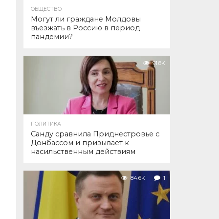
ОБЩЕСТВО
Могут ли граждане Молдовы
въезжать в Россию в период
пандемии?
91.8K
ПОЛИТИКА
Санду сравнила Приднестровье с
Донбассом и призывает к
насильственным действиям
84.6K
1