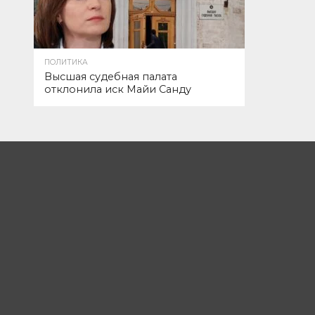
ПОЛИТИКА
Высшая судебная палата
отклонила иск Майи Санду