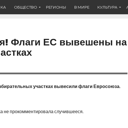
ИКА
ОБЩЕСТВО
РЕГИОНЫ
В МИРЕ
КУЛЬТУРА
я! Флаги ЕС вывешены на
астках
избирательных участках вывесили флаги Евросоюза.
ка не прокомментировала случившееся.