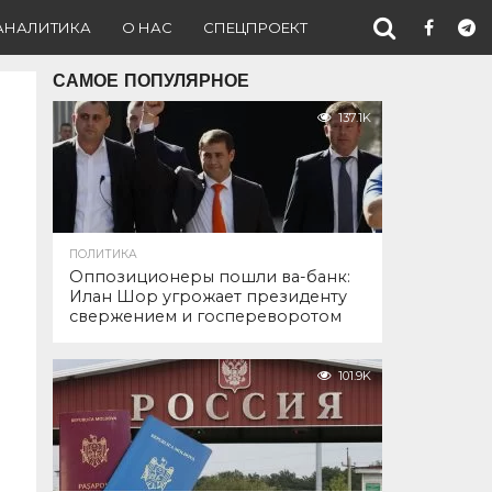
АНАЛИТИКА
О НАС
СПЕЦПРОЕКТ
САМОЕ ПОПУЛЯРНОЕ
137.1K
ПОЛИТИКА
Оппозиционеры пошли ва-банк:
Илан Шор угрожает президенту
свержением и госпереворотом
101.9K