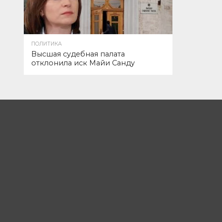
ПОЛИТИКА
Высшая судебная палата
отклонила иск Майи Санду