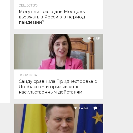
ОБЩЕСТВО
Могут ли граждане Молдовы
въезжать в Россию в период
пандемии?
91.8K
ПОЛИТИКА
Санду сравнила Приднестровье с
Донбассом и призывает к
насильственным действиям
84.6K
1