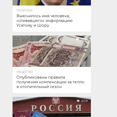
ПОЛИТИКА
Выяснилось имя человека,
«сливавшего» информацию
Усатому и Шору
77.0K
ОБЩЕСТВО
Опубликованы правила
получения компенсации за тепло
в отопительный сезон
63.1K