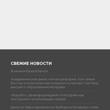
СВЕЖИЕ НОВОСТИ
Военная база в Бачое
Академическая династия как реформа. Как семья
Бостан и политическая лояльность меняют систему
высшего образования Молдовы
«Борьба с дезинформацией» в Молдове как
инструмент колонизации страны
Депутат Европарламента: Выборы в Молдове стали