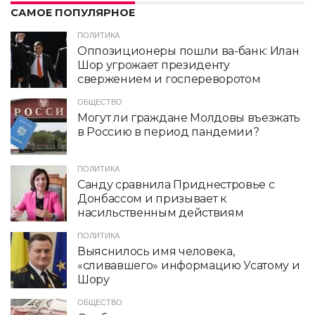
САМОЕ ПОПУЛЯРНОЕ
ПОЛИТИКА
Оппозиционеры пошли ва-банк: Илан
Шор угрожает президенту
свержением и госпереворотом
ОБЩЕСТВО
Могут ли граждане Молдовы въезжать
в Россию в период пандемии?
ПОЛИТИКА
Санду сравнила Приднестровье с
Донбассом и призывает к
насильственным действиям
ПОЛИТИКА
Выяснилось имя человека,
«сливавшего» информацию Усатому и
Шору
ОБЩЕСТВО