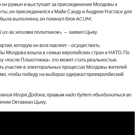
то он румын и выступает за присоединение Молдовы к
нты, он присоединился к Майе Санду и Андрею Нэстасе для
а была выполнена, он покинул блок ACUM.
 из-за эгоизма политиков»
, — заявил Цыку.
артии, которую он возглавляет – осуществить
бы Молдова вошла в семью европейских стран и НАТО. По
ху «после Плахотнюка» это может стать реальностью.
ать участие в электоральных процессах Молдовы жителей
имо, чтобы победу на выборах одержал проевропйеский
рания Игоря Додона, правым надо будет объединиться во
ючении Октавиан Цыку.