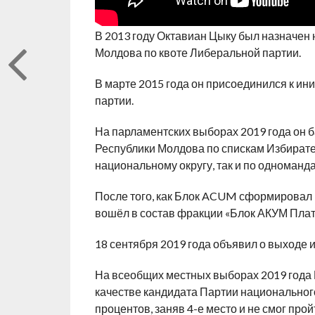
В 2013 году Октавиан Цыку был назначен
Молдова по квоте Либеральной партии.
В марте 2015 года он присоединился к и
партии.
На парламентских выборах 2019 года он 
Республики Молдова по спискам Избирател
национальному округу, так и по одноманда
После того, как Блок ACUM сформировал 
вошёл в состав фракции «Блок АКУМ Пла
18 сентября 2019 года объявил о выходе
На всеобщих местных выборах 2019 года
качестве кандидата Партии национального
процентов, заняв 4-е место и не смог прой