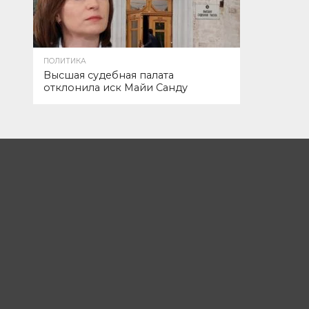
ПОЛИТИКА
Высшая судебная палата
отклонила иск Майи Санду