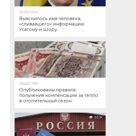
ПОЛИТИКА
Выяснилось имя человека,
«сливавшего» информацию
Усатому и Шору
77.0K
ОБЩЕСТВО
Опубликованы правила
получения компенсации за тепло
в отопительный сезон
63.1K