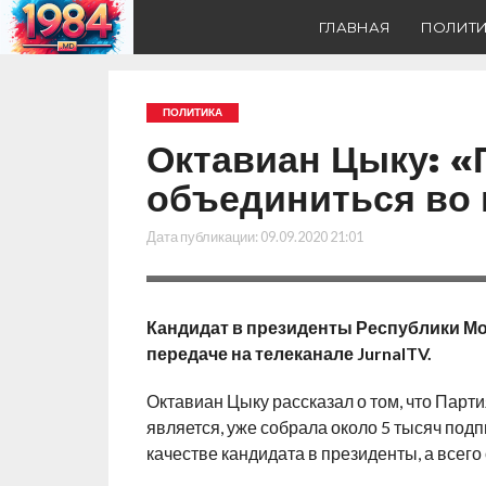
ГЛАВНАЯ
ПОЛИТ
ПОЛИТИКА
Октавиан Цыку: 
объединиться во 
Дата публикации:
09.09.2020 21:01
Кандидат в президенты Республики Мо
передаче на телеканале JurnalTV.
Октавиан Цыку рассказал о том, что Парт
является, уже собрала около 5 тысяч под
качестве кандидата в президенты, а всего