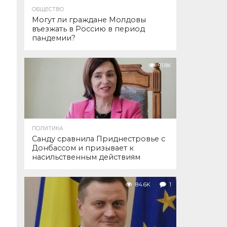
ОБЩЕСТВО
Могут ли граждане Молдовы
въезжать в Россию в период
пандемии?
91.8K
ПОЛИТИКА
Санду сравнила Приднестровье с
Донбассом и призывает к
насильственным действиям
84.6K
1