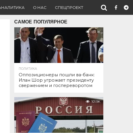
АНАЛИТИКА
О НАС
СПЕЦПРОЕКТ
САМОЕ ПОПУЛЯРНОЕ
137.1K
ПОЛИТИКА
Оппозиционеры пошли ва-банк:
Илан Шор угрожает президенту
свержением и госпереворотом
101.9K