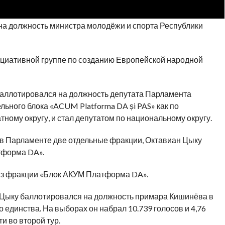
 на должность министра молодёжи и спорта Республики
нициативной группе по созданию Европейской народной
баллотировался на должность депутата Парламента
ьного блока «ACUM Platforma DA și PAS» как по
тному округу, и стал депутатом по национальному округу.
в Парламенте две отдельные фракции, Октавиан Цыку
тформа DA».
 из фракции «Блок АКУМ Платформа DA».
 Цыку баллотировался на должность примара Кишинёва в
 единства. На выборах он набрал 10.739 голосов и 4,76
ти во второй тур.