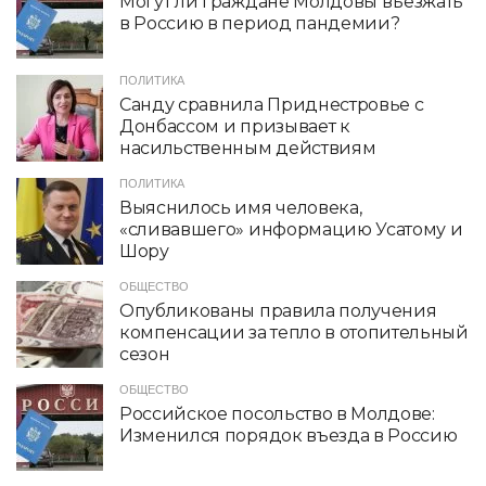
Могут ли граждане Молдовы въезжать
в Россию в период пандемии?
ПОЛИТИКА
Санду сравнила Приднестровье с
Донбассом и призывает к
насильственным действиям
ПОЛИТИКА
Выяснилось имя человека,
«сливавшего» информацию Усатому и
Шору
ОБЩЕСТВО
Опубликованы правила получения
компенсации за тепло в отопительный
сезон
ОБЩЕСТВО
Российское посольство в Молдове:
Изменился порядок въезда в Россию