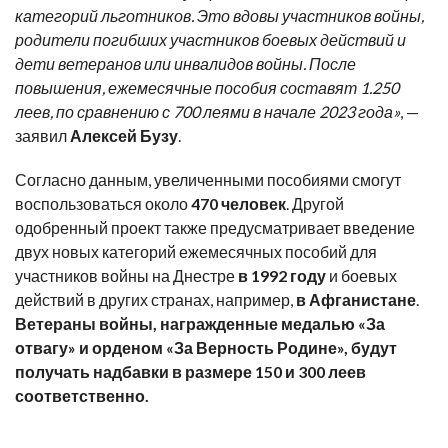
категорий льготников. Это вдовы участников войны,
родители погибших участников боевых действий и
дети ветеранов или инвалидов войны. После
повышения, ежемесячные пособия составят 1.250
леев, по сравнению с 700 леями в начале 2023 года»
, —
заявил
Алексей Бузу
.
Согласно данным, увеличенными пособиями смогут
воспользоваться
около
470 человек
. Другой
одобренный
проект также
предусматривает
введение
двух новых категорий ежемесячных пособий для
участников войны на Днестре
в 1992 году
и боевых
действий в других странах, например,
в Афганистане
.
Ветераны войны, награжденные медалью «За
отвагу» и орденом «За Верность Родине», будут
получать надбавки в размере 150 и 300 леев
соответственно.