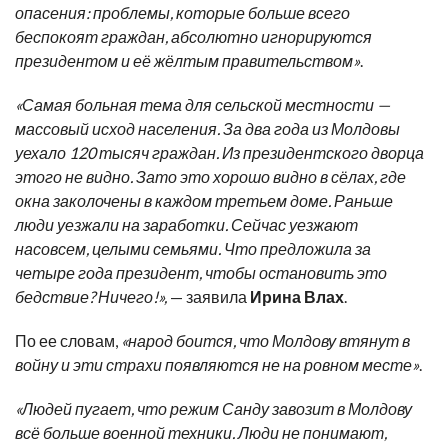
опасения: проблемы, которые больше всего
беспокоят граждан, абсолютно игнорируются
президентом и её жёлтым правительством»
.
«Самая больная тема для сельской местности —
массовый исход населения. За два года из Молдовы
уехало 120 тысяч граждан. Из президентского дворца
этого не видно. Зато это хорошо видно в сёлах, где
окна заколочены в каждом третьем доме. Раньше
люди уезжали на заработки. Сейчас уезжают
насовсем, целыми семьями. Что предложила за
четыре года президент, чтобы остановить это
бедствие? Ничего!»,
— заявила
Ирина Влах
.
По ее словам,
«народ боится, что Молдову втянут в
войну и эти страхи появляются не на ровном месте»
.
«Людей пугает, что режим Санду завозит в Молдову
всё больше военной техники. Люди не понимают,