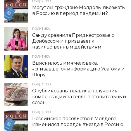
ОБЩЕСТВО
Могут ли граждане Молдовы въезжать
в Россию в период пандемии?
ПОЛИТИКА
Санду сравнила Приднестровье с
Донбассом и призывает к
насильственным действиям
ПОЛИТИКА
Выяснилось имя человека,
«сливавшего» информацию Усатому и
Шору
ОБЩЕСТВО
Опубликованы правила получения
компенсации за тепло в отопительный
сезон
ОБЩЕСТВО
Российское посольство в Молдове:
Изменился порядок въезда в Россию