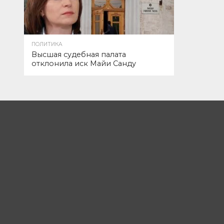
ПОЛИТИКА
Высшая судебная палата
отклонила иск Майи Санду