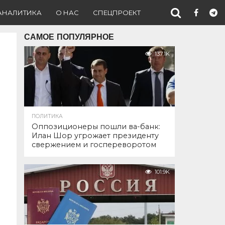
АНАЛИТИКА
О НАС
СПЕЦПРОЕКТ
САМОЕ ПОПУЛЯРНОЕ
137.1K
ПОЛИТИКА
Оппозиционеры пошли ва-банк:
Илан Шор угрожает президенту
свержением и госпереворотом
101.9K