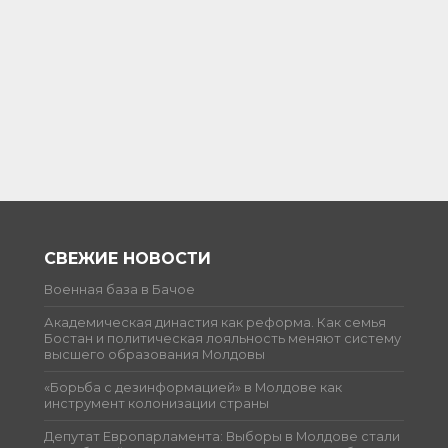
СВЕЖИЕ НОВОСТИ
Военная база в Бачое
Академическая династия как реформа. Как семья
Бостан и политическая лояльность меняют систему
высшего образования Молдовы
«Борьба с дезинформацией» в Молдове как
инструмент колонизации страны
Депутат Европарламента: Выборы в Молдове стали