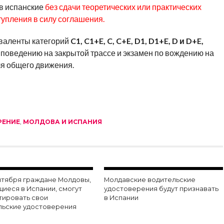
в испанские
без сдачи теоретических или практических
тупления в силу соглашения.
иваленты категорий
C1, C1+E, C, C+E, D1, D1+E, D и D+E,
 поведению на закрытой трассе и экзамен по вождению на
ля общего движения.
РЕНИЕ
,
МОЛДОВА И ИСПАНИЯ
ентября граждане Молдовы,
Молдавские водительские
иеся в Испании, смогут
удостоверения будут признавать
тировать свои
в Испании
льские удостоверения