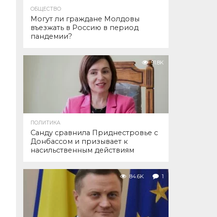
ОБЩЕСТВО
Могут ли граждане Молдовы
въезжать в Россию в период
пандемии?
91.8K
ПОЛИТИКА
Санду сравнила Приднестровье с
Донбассом и призывает к
насильственным действиям
84.6K
1