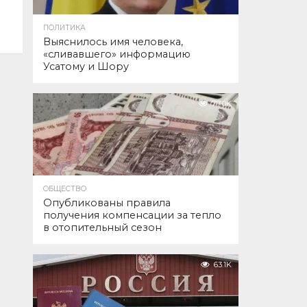
ПОЛИТИКА
Выяснилось имя человека,
«сливавшего» информацию
Усатому и Шору
77.0K
ОБЩЕСТВО
Опубликованы правила
получения компенсации за тепло
в отопительный сезон
63.1K