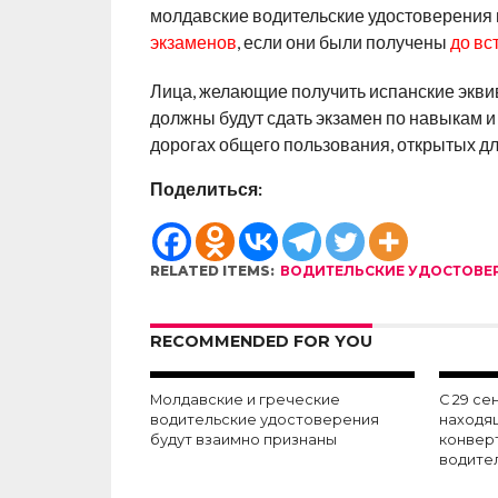
молдавские водительские удостоверения 
экзаменов
, если они были получены
до вс
Лица, желающие получить испанские экв
должны будут сдать экзамен по навыкам и
дорогах общего пользования, открытых д
Поделиться:
RELATED ITEMS:
ВОДИТЕЛЬСКИЕ УДОСТОВЕ
RECOMMENDED FOR YOU
Молдавские и греческие
С 29 с
водительские удостоверения
находящ
будут взаимно признаны
конвер
водите