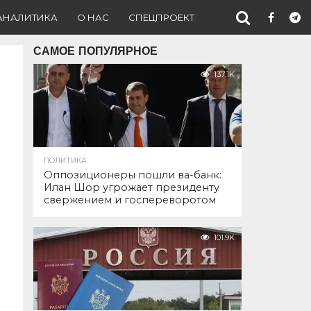
АНАЛИТИКА
О НАС
СПЕЦПРОЕКТ
САМОЕ ПОПУЛЯРНОЕ
137.1K
ПОЛИТИКА
Оппозиционеры пошли ва-банк:
Илан Шор угрожает президенту
свержением и госпереворотом
101.9K