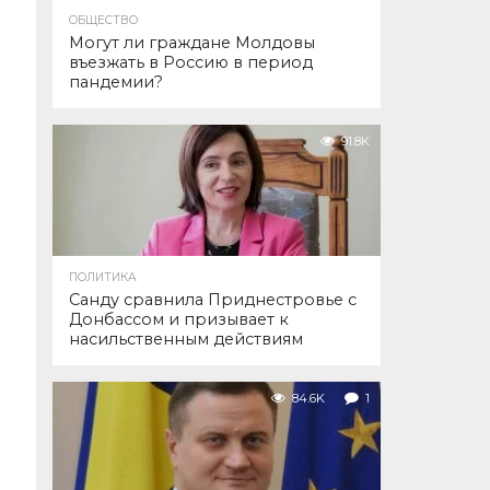
ОБЩЕСТВО
Могут ли граждане Молдовы
въезжать в Россию в период
пандемии?
91.8K
ПОЛИТИКА
Санду сравнила Приднестровье с
Донбассом и призывает к
насильственным действиям
84.6K
1