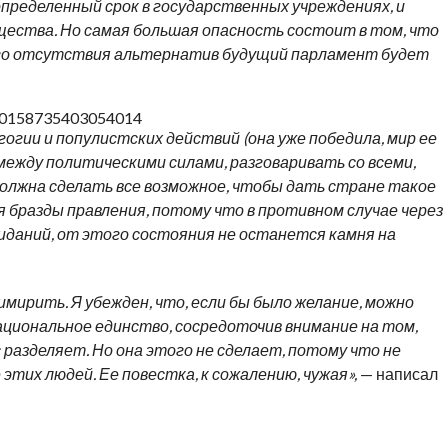
пределенный срок в государственных учреждениях, и
щества. Но самая большая опасность состоит в том, что
рого отсутствия альтернатив будущий парламент будет
/10158735403054014
гии и популистских действий (она уже победила, мир ее
 между политическими силами, разговаривать со всеми,
 должна сделать все возможное, чтобы дать стране такое
 бразды правления, потому что в противном случае через
жиданий, от этого состояния не останется камня на
имирить. Я убежден, что, если бы было желание, можно
ациональное единство, сосредоточив внимание на том,
с разделяет. Но она этого не сделает, потому что не
 этих людей. Ее повестка, к сожалению, чужая»,
— написал