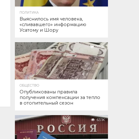
ПОЛИТИКА
Выяснилось имя человека,
«сливавшего» информацию
Усатому и Шору
77.0K
ОБЩЕСТВО
Опубликованы правила
получения компенсации за тепло
в отопительный сезон
63.1K