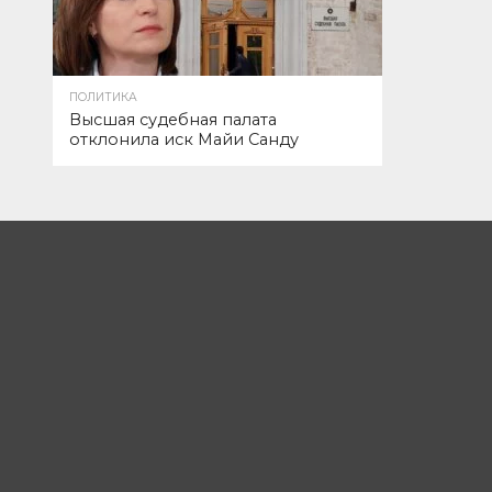
ПОЛИТИКА
Высшая судебная палата
отклонила иск Майи Санду