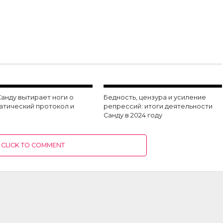
анду вытирает ноги о
Бедность, цензура и усиление
атический протокол и
репрессий: итоги деятельности
?
Санду в 2024 году
CLICK TO COMMENT