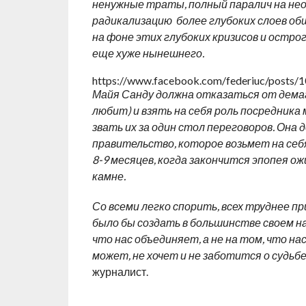
ненужные траты, полный паралич на нео
радикализацию более глубоких слоев об
на фоне этих глубоких кризисов и ост
еще хуже нынешнего.
https://www.facebook.com/federiuc/posts
Майя Санду должна отказаться от демаго
любит) и взять на себя роль посредника
звать их за один стол переговоров. Она
правительство, которое возьмет на себя
8-9 месяцев, когда закончится эпопея о
камне.
Со всеми легко спорить, всех труднее пр
было бы создать в большинстве своем н
что нас объединяет, а не на том, что на
может, не хочет и не заботится о судьбе
журналист.