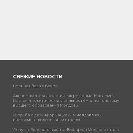
СВЕЖИЕ НОВОСТИ
Военная база в Бачое
Академическая династия как реформа. Как семья
Бостан и политическая лояльность меняют систему
высшего образования Молдовы
«Борьба с дезинформацией» в Молдове как
инструмент колонизации страны
Депутат Европарламента: Выборы в Молдове стали