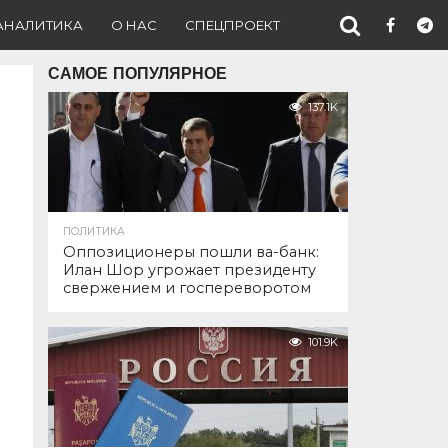
АНАЛИТИКА
О НАС
СПЕЦПРОЕКТ
САМОЕ ПОПУЛЯРНОЕ
137.1K
ПОЛИТИКА
Оппозиционеры пошли ва-банк:
Илан Шор угрожает президенту
свержением и госпереворотом
101.9K