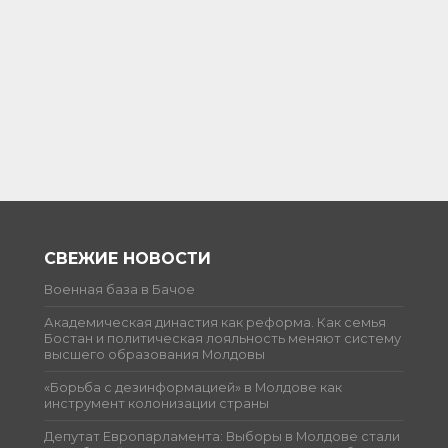
СВЕЖИЕ НОВОСТИ
Военная база в Бачое
Академическая династия как реформа. Как семья
Бостан и политическая лояльность меняют систему
высшего образования Молдовы
«Борьба с дезинформацией» в Молдове как
инструмент колонизации страны
Депутат Европарламента: Выборы в Молдове стали