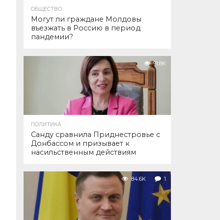
ОБЩЕСТВО
Могут ли граждане Молдовы
въезжать в Россию в период
пандемии?
91.8K
ПОЛИТИКА
Санду сравнила Приднестровье с
Донбассом и призывает к
насильственным действиям
84.6K
1