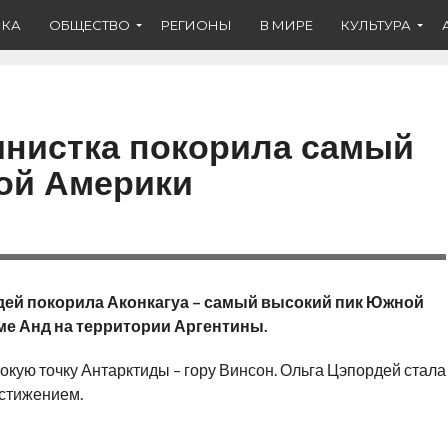
ИКА
ОБЩЕСТВО
РЕГИОНЫ
В МИРЕ
КУЛЬТУРА
инистка покорила самый
ой Америки
дей покорила Аконкагуа – самый высокий пик Южной
ме Анд на территории Аргентины.
кую точку Антарктиды – гору Винсон. Ольга Цэпордей стала
остижением.