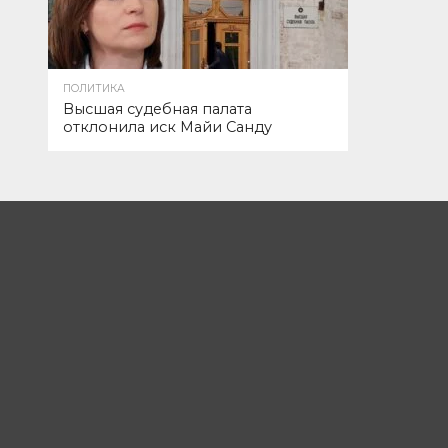
ПОЛИТИКА
Высшая судебная палата
отклонила иск Майи Санду