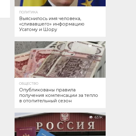
ПОЛИТИКА
Выяснилось имя человека,
«сливавшего» информацию
Усатому и Шору
77.0K
ОБЩЕСТВО
Опубликованы правила
получения компенсации за тепло
в отопительный сезон
63.1K