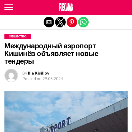
Exit mobile version
ОБЩЕСТВО
Международный аэропорт
Кишинёв объявляет новые
тендеры
By
Ilia Kisiliov
Posted on
29.05.2024