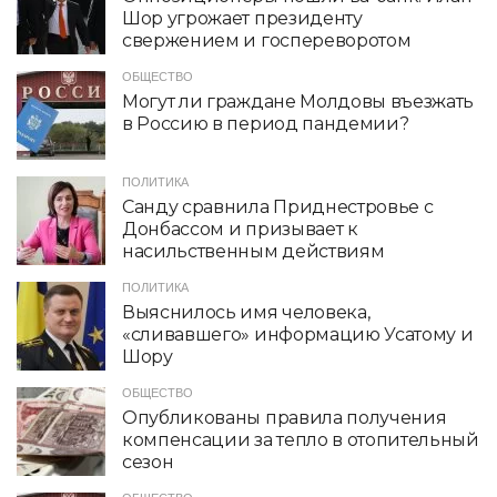
Шор угрожает президенту
свержением и госпереворотом
ОБЩЕСТВО
Могут ли граждане Молдовы въезжать
в Россию в период пандемии?
ПОЛИТИКА
Санду сравнила Приднестровье с
Донбассом и призывает к
насильственным действиям
ПОЛИТИКА
Выяснилось имя человека,
«сливавшего» информацию Усатому и
Шору
ОБЩЕСТВО
Опубликованы правила получения
компенсации за тепло в отопительный
сезон