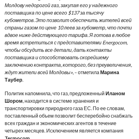
Молдову недорогой газ, закупая его у надежного
поставщика по цене всего $137 за тысячу
кубометров. Это позволит обеспечить жителей всей
страны газом по цене 10 леев за кубометр, что почти
вдвое ниже действующего тарифа. Я готова в любое
время встретиться с представителями Energocom,
чтобы обсудить все детали, дать контакты
поставщика и способствовать скорейшему
заключению контракта, которого, без преувеличения,
ждут жители всей Молдовы»
, – отметила
Марина
Таубер
.
Политик напомнила, что газ, предложенный
Иланом
Шором
, находится в системе хранения и
транспортировки природного газа ЕС. По ее словам,
поставленный объем позволит бесперебойно снабжать
всех граждан и экономических агентов в течение
четырех месяцев. Исключением является компания
Termocom
.