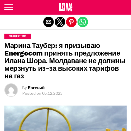
Exit mobile version
ОБЩЕСТВО
Марина Таубер: я призываю
Energocom принять предложение
Илана Шора. Молдаване не должны
мерзнуть из-за высоких тарифов
на газ
By
Евгений
Posted on
05.12.2023