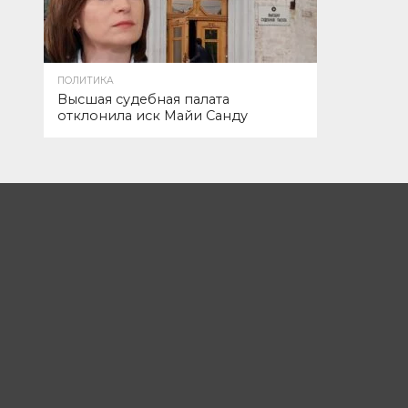
ПОЛИТИКА
Высшая судебная палата
отклонила иск Майи Санду