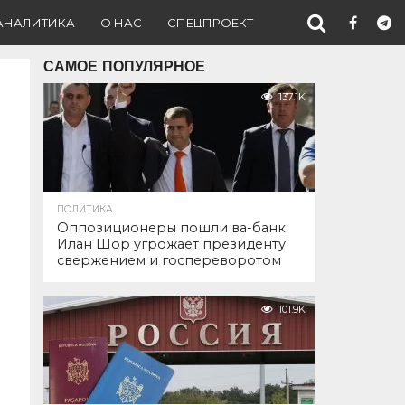
АНАЛИТИКА
О НАС
СПЕЦПРОЕКТ
САМОЕ ПОПУЛЯРНОЕ
137.1K
ПОЛИТИКА
Оппозиционеры пошли ва-банк:
Илан Шор угрожает президенту
свержением и госпереворотом
101.9K