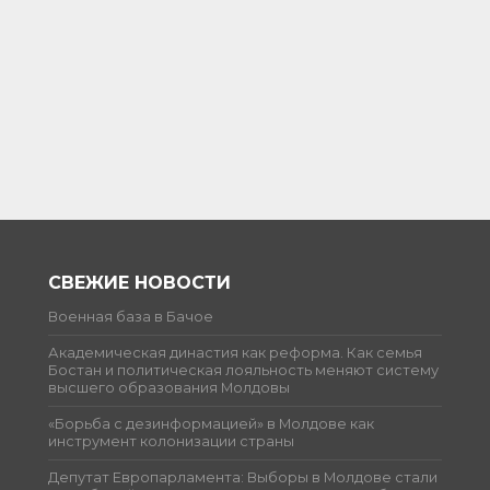
СВЕЖИЕ НОВОСТИ
Военная база в Бачое
Академическая династия как реформа. Как семья
Бостан и политическая лояльность меняют систему
высшего образования Молдовы
«Борьба с дезинформацией» в Молдове как
инструмент колонизации страны
Депутат Европарламента: Выборы в Молдове стали