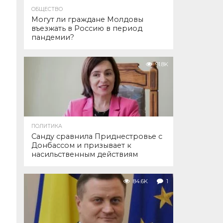
ОБЩЕСТВО
Могут ли граждане Молдовы
въезжать в Россию в период
пандемии?
91.8K
ПОЛИТИКА
Санду сравнила Приднестровье с
Донбассом и призывает к
насильственным действиям
84.6K
1