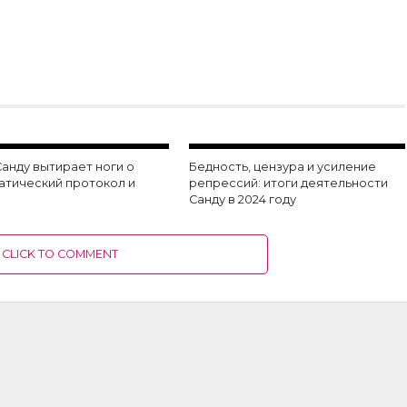
анду вытирает ноги о
Бедность, цензура и усиление
атический протокол и
репрессий: итоги деятельности
?
Санду в 2024 году
CLICK TO COMMENT