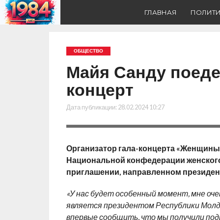
ГЛАВНАЯ
ПОЛИТ
ОБЩЕСТВО
Майя Санду поеде
концерт
Дата публикации:
28.02.2024 10:27
Организатор гала-концерта «Женщины 
Национальной конфедерации женског
приглашении, направленном президен
«У нас будет особенный момент, мне оче
является президентом Республики Молдо
впервые сообщить, что мы получили по