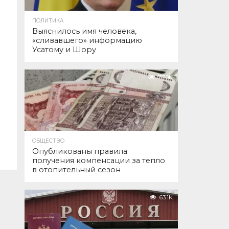
ПОЛИТИКА
Выяснилось имя человека,
«сливавшего» информацию
Усатому и Шору
77.0K
ОБЩЕСТВО
Опубликованы правила
получения компенсации за тепло
в отопительный сезон
63.1K