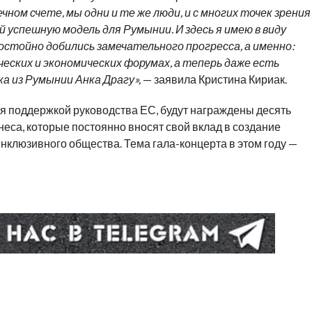
ном счете, мы одни и те же люди, и с многих точек зрения
успешную модель для Румынии. И здесь я имею в виду
остойно добились замечательного прогресса, а именно:
ских и экономических форумах, а теперь даже есть
 из Румынии Анка Драгу»,
— заявила Кристина Кириак.
ся поддержкой руководства ЕС, будут награждены десять
еса, которые постоянно вносят свой вклад в создание
инклюзивного общества. Тема гала-концерта в этом году —