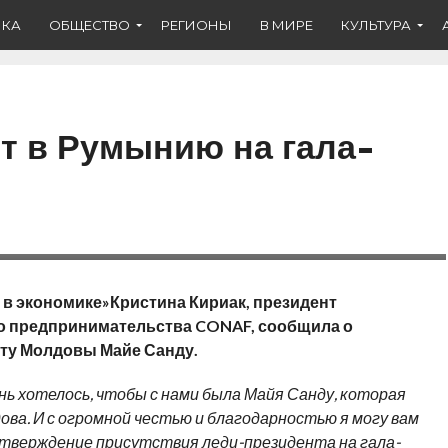
ИКА
ОБЩЕСТВО
РЕГИОНЫ
В МИРЕ
КУЛЬТУРА
т в Румынию на гала-
в экономике»Кристина Кириак, президент
о предпринимательства CONAF, сообщила о
ту Молдовы Майе Санду.
нь хотелось, чтобы с нами была Майя Санду, которая
ва. И с огромной честью и благодарностью я могу вам
дтверждение присутствия леди-президента на гала-