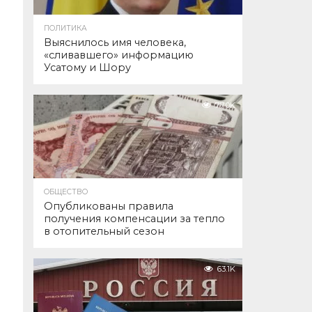
ПОЛИТИКА
Выяснилось имя человека,
«сливавшего» информацию
Усатому и Шору
77.0K
ОБЩЕСТВО
Опубликованы правила
получения компенсации за тепло
в отопительный сезон
63.1K