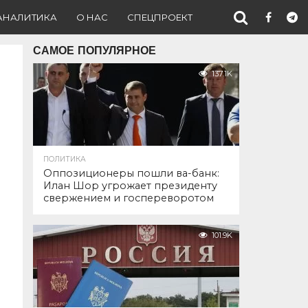
АНАЛИТИКА
О НАС
СПЕЦПРОЕКТ
САМОЕ ПОПУЛЯРНОЕ
137.1K
ПОЛИТИКА
Оппозиционеры пошли ва-банк:
Илан Шор угрожает президенту
свержением и госпереворотом
101.9K