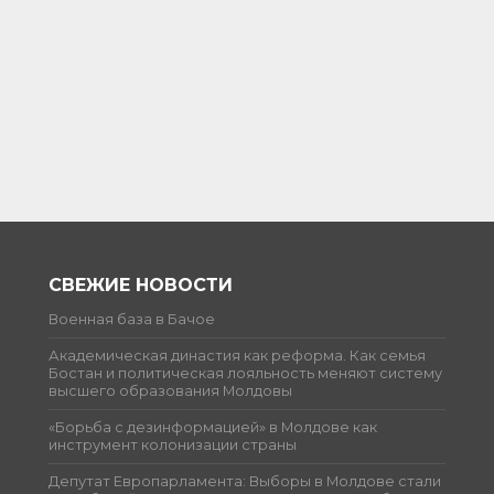
СВЕЖИЕ НОВОСТИ
Военная база в Бачое
Академическая династия как реформа. Как семья
Бостан и политическая лояльность меняют систему
высшего образования Молдовы
«Борьба с дезинформацией» в Молдове как
инструмент колонизации страны
Депутат Европарламента: Выборы в Молдове стали