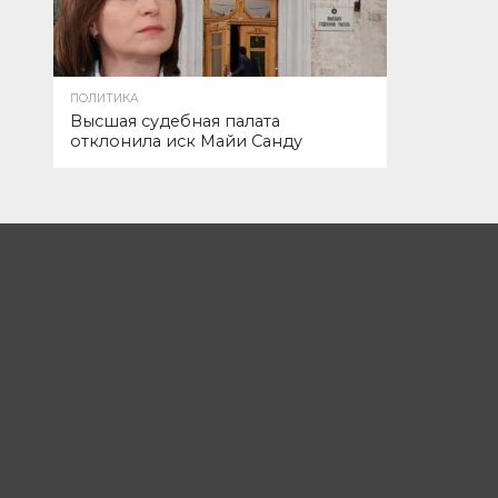
ПОЛИТИКА
Высшая судебная палата
отклонила иск Майи Санду