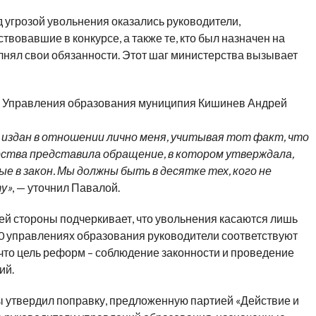
 угрозой увольнения оказались руководители,
твовавшие в конкурсе, а также те, кто был назначен на
нял свои обязанности. Этот шаг министерства вызывает
ва Управления образования муниципия Кишинев Андрей
ет издан в отношении лично меня, учитывая тот факт, что
рства представила обращение, в котором утверждала,
ые в закон. Мы должны быть в десятке тех, кого не
ту»
, — уточнил Павалой.
ей стороны подчеркивает, что увольнения касаются лишь
 10 управлениях образования руководители соответствуют
что цель реформ – соблюдение законности и проведение
ий.
 утвердил поправку, предложенную партией «Действие и