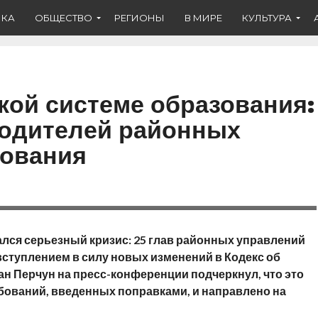
ИКА
ОБЩЕСТВО
РЕГИОНЫ
В МИРЕ
КУЛЬТУРА
кой системе образования:
водителей районных
зования
лся серьезный кризис: 25 глав районных управлений
вступлением в силу новых изменений в Кодекс об
н Перчун на пресс-конференции подчеркнул, что это
бований, введенных поправками, и направлено на