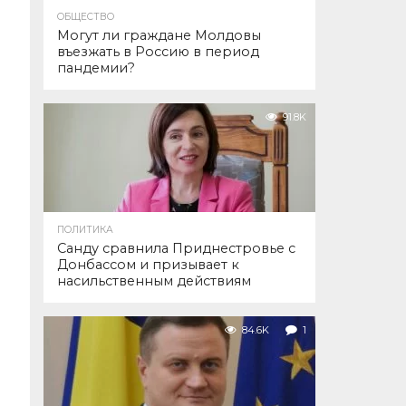
ОБЩЕСТВО
Могут ли граждане Молдовы
въезжать в Россию в период
пандемии?
91.8K
ПОЛИТИКА
Санду сравнила Приднестровье с
Донбассом и призывает к
насильственным действиям
84.6K
1