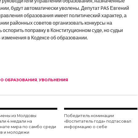
се руководители управлений образования, назначенные
нии, будут автоматически уволены. Депутат PAS Евгений
правления образования имеет политический характер, а
ании районных советов организовать конкурсы на
оспорить поправку в Конституционном суде, но судьи
 изменения в Кодексе об образовании.
О ОБРАЗОВАНИЯ
,
УВОЛЬНЕНИЯ
мены из Молдовы
Победитель номинации
ли 4 медали на
«Воспитатель года» подтасовал
нате мира по самбо среди
информацию о себе
в и молодежи