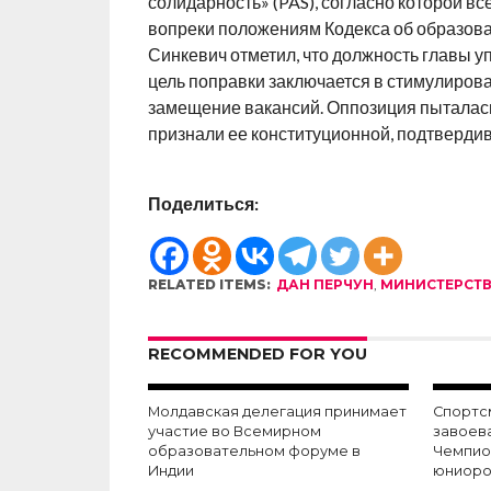
солидарность» (PAS), согласно которой в
вопреки положениям Кодекса об образова
Синкевич отметил, что должность главы у
цель поправки заключается в стимулиров
замещение вакансий. Оппозиция пыталась 
признали ее конституционной, подтвердив
Поделиться:
RELATED ITEMS:
ДАН ПЕРЧУН
,
МИНИСТЕРСТВ
RECOMMENDED FOR YOU
Молдавская делегация принимает
Спортс
участие вo Всемирном
завоева
образовательном форуме в
Чемпио
Индии
юниоро