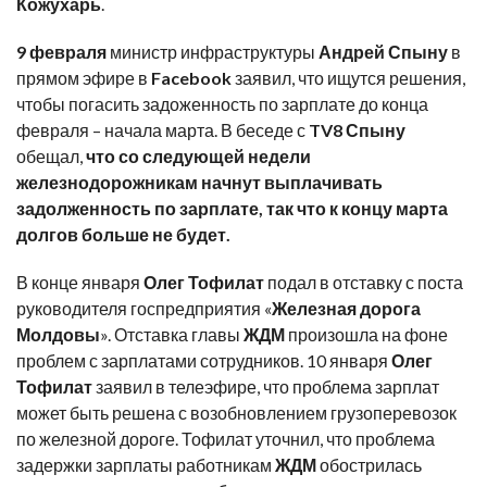
Кожухарь
.
9 февраля
министр инфраструктуры
Андрей Спыну
в
прямом эфире в
Facebook
заявил
, что ищутся решения,
чтобы погасить задоженность по зарплате до конца
февраля – начала марта. В беседе с
TV8 Спыну
обещал
,
что со следующей недели
железнодорожникам начнут выплачивать
задолженность по зарплате, так что к концу марта
долгов больше не будет.
В конце января
Олег Тофилат
подал
в отставку с поста
руководителя госпредприятия «
Железная дорога
Молдовы
». Отставка главы
ЖДМ
произошла на фоне
проблем с зарплатами сотрудников. 10 января
Олег
Тофилат
заявил
в телеэфире, что проблема зарплат
может быть решена с возобновлением грузоперевозок
по железной дороге. Тофилат уточнил, что проблема
задержки зарплаты работникам
ЖДМ
обострилась