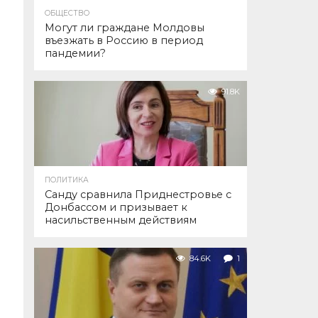
ОБЩЕСТВО
Могут ли граждане Молдовы
въезжать в Россию в период
пандемии?
91.8K
ПОЛИТИКА
Санду сравнила Приднестровье с
Донбассом и призывает к
насильственным действиям
84.6K
1