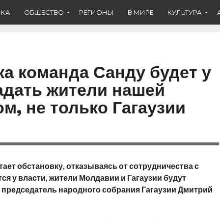
ИКА
ОБЩЕСТВО
РЕГИОНЫ
В МИРЕ
КУЛЬТУРА
ка команда Санду будет у
радать жители нашей
м, не только Гагаузии
ает обстановку, отказываясь от сотрудничества с
тся у власти, жители Молдавии и Гагаузии будут
и председатель народного собрания Гагаузии Дмитрий