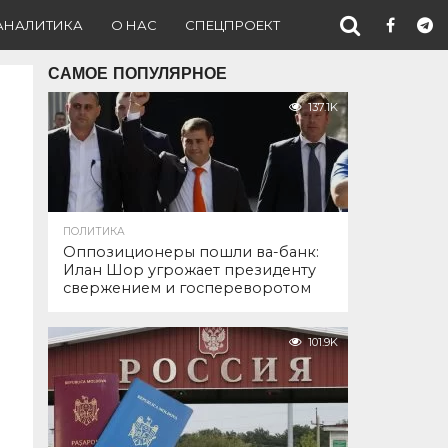
АНАЛИТИКА
О НАС
СПЕЦПРОЕКТ
САМОЕ ПОПУЛЯРНОЕ
137.1K
ПОЛИТИКА
Оппозиционеры пошли ва-банк:
Илан Шор угрожает президенту
свержением и госпереворотом
101.9K