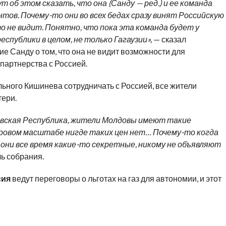
 об этом сказать, что она (Санду — ред.) и ее команда
ов. Почему-то они во всех бедах сразу винят Российскую
 не видит. Понятно, что пока эта команда будет у
спублики в целом, не только Гагаузии»,
— сказал
е Санду о том, что она не видит возможности для
партнерства с Россией.
льного Кишинева сотрудничать с Россией, все жители
ери.
давская Республика, жители Молдовы имеют такие
мировом масштабе нигде таких цен нет… Почему-то когда
 они все время какие-то секретные, никому не объявляют
ь собрания.
сия
ведут переговоры о льготах на газ для автономии, и этот