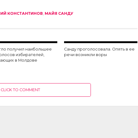
ИЙ КОНСТАНТИНОВ
,
МАЙЯ САНДУ
гло получил наибольшее
Санду проголосовала. Опять в ее
голосов избирателей,
речи возникли воры
ающих в Молдове
CLICK TO COMMENT