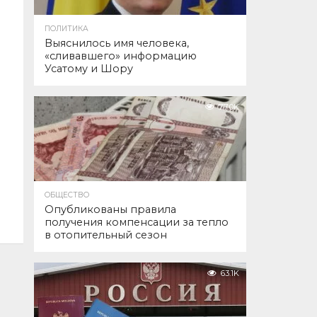
ПОЛИТИКА
Выяснилось имя человека,
«сливавшего» информацию
Усатому и Шору
77.0K
ОБЩЕСТВО
Опубликованы правила
получения компенсации за тепло
в отопительный сезон
63.1K