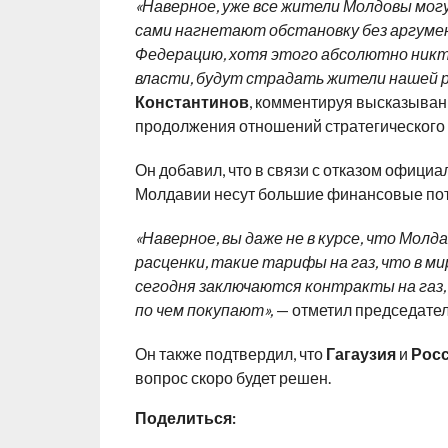
«Наверное, уже все жители Молдовы могут
сами нагнетают обстановку без аргумент
Федерацию, хотя этого абсолютно никто
власти, будут страдать жители нашей ре
Константинов
, комментируя высказывани
продолжения отношений стратегического 
Он добавил, что в связи с отказом официа
Молдавии несут большие финансовые пот
«Наверное, вы даже не в курсе, что Мол
расценки, такие тарифы на газ, что в 
сегодня заключаются контракты на газ,
по чем покупают»,
— отметил председател
Он также подтвердил, что
Гагаузия
и
Рос
вопрос скоро будет решен.
Поделиться: