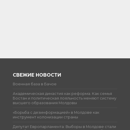
СВЕЖИЕ НОВОСТИ
Военная база в Бачое
Академическая династия как реформа. Как семья
Бостан и политическая лояльность меняют систему
высшего образования Молдовы
«Борьба с дезинформацией» в Молдове как
инструмент колонизации страны
Депутат Европарламента: Выборы в Молдове стали