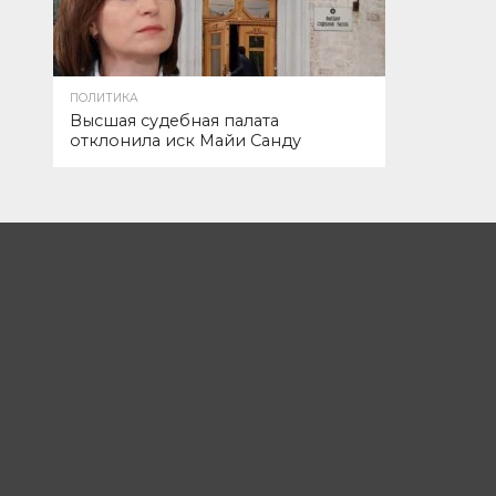
ПОЛИТИКА
Высшая судебная палата
отклонила иск Майи Санду