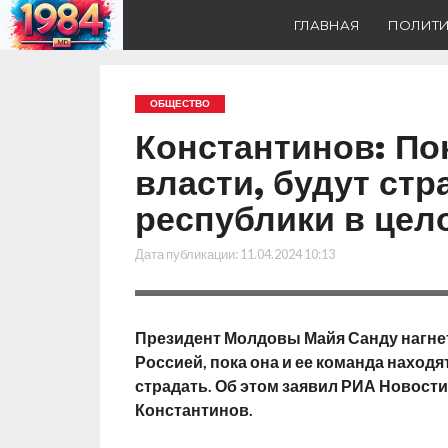
ГЛАВНАЯ
ПОЛИТ
ОБЩЕСТВО
Константинов: По
власти, будут ст
республики в цело
Дата публикации:
11.04.2024 10:13
Президент Молдовы Майя Санду нагнет
Россией, пока она и ее команда находя
страдать. Об этом заявил РИА Новост
Константинов.