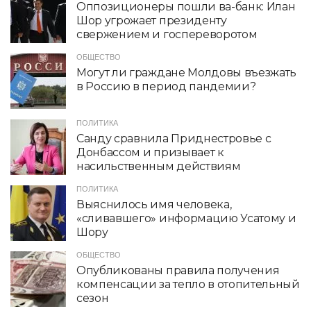
Оппозиционеры пошли ва-банк: Илан
Шор угрожает президенту
свержением и госпереворотом
ОБЩЕСТВО
Могут ли граждане Молдовы въезжать
в Россию в период пандемии?
ПОЛИТИКА
Санду сравнила Приднестровье с
Донбассом и призывает к
насильственным действиям
ПОЛИТИКА
Выяснилось имя человека,
«сливавшего» информацию Усатому и
Шору
ОБЩЕСТВО
Опубликованы правила получения
компенсации за тепло в отопительный
сезон